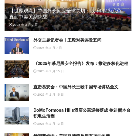
【世界观点】中国外长回应全球关切：以”和平”为底色，
直面中美关系挑战
2025 年 3 月 7 日
外交主题记者会丨王毅对美连发五问
2025 年 3 月 7 日
《2025年慕尼黑安全报告》发布：推进多极化进程
2025 年 2 月 15 日
直击慕安会：中国外长王毅中国专场讲话全文
2025 年 2 月 15 日
DoMoFormosa Hills酒店公寓迎接落成 抢进熊本台
积电生活圈
2025 年 2 月 13 日
特朗普惊语：美国将接管及拥有加沙地带