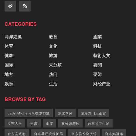
CATEGORIES
两岸港澳
教育
產業
体育
文化
科技
健康
旅游
藝術人文
国际
未分類
要聞
地方
热门
要闻
娱乐
生活
财经产业
BROWSE BY TAG
Lady Michelle米歇尔郡主
东北季风
东海龙门天圣宫
义守大学
交流
兩岸
县长饶庆铃
台东县卫生局
台东县政府
台东县环境保护局
台东县长饶庆铃
台东妈祖庙