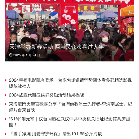
天津举办新春活动 两岸民众欢喜过大年
2025 年 1 月 24 日
2024幸福电影院今登场 台东包场邀请弱势团体看多部精选影视
绽放社福力
2024战胜代谢症候群奖励活动结果揭晓
東海龍門天聖宮歡喜分享『台灣佛教淨土先行者-李炳南居士』紀
錄片台東首映
“61号”闹元宵｜汉台同胞在武汉中共中央机关旧址纪念馆共庆团
圆！
『携手净滩 用爱守护环保』清出101.65公斤海废