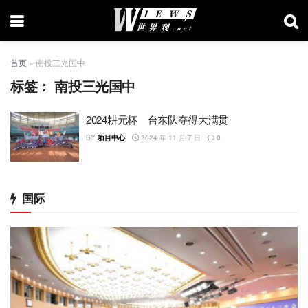
首页
»
南投三光国中
标签：
南投三光国中
2024耕元杯 台东队夺得大满贯
BY
项目中心
2024 年 11 月 7 日
0
国际