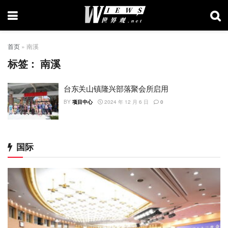
首页
»
南溪
标签：
南溪
台东关山镇隆兴部落聚会所启用
BY
项目中心
2024 年 12 月 6 日
0
国际