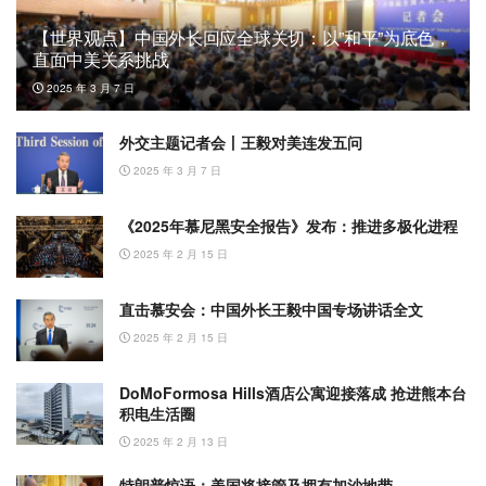
【世界观点】中国外长回应全球关切：以”和平”为底色，
直面中美关系挑战
2025 年 3 月 7 日
外交主题记者会丨王毅对美连发五问
2025 年 3 月 7 日
《2025年慕尼黑安全报告》发布：推进多极化进程
2025 年 2 月 15 日
直击慕安会：中国外长王毅中国专场讲话全文
2025 年 2 月 15 日
DoMoFormosa Hills酒店公寓迎接落成 抢进熊本台
积电生活圈
2025 年 2 月 13 日
特朗普惊语：美国将接管及拥有加沙地带