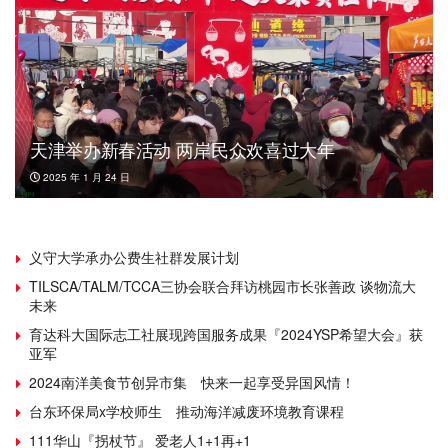
天津举办新春活动 两岸民众欢喜过大年
2025 年 1 月 24 日
义守大学承办公费生社群发展计划
TILSCA/TALM/TCCA三协会联合拜访桃园市长张善政 谈物流大
未来
育达科大国际志工社展现跨国服务成果『2024YSP希望大会』获
亚军
2024南洋美食节创异市集 快来一起享受异国风情！
台东环保局x学校师生 推动海洋减废环境教育课程
111华山『拐杖节』 爱老人1+1再+1