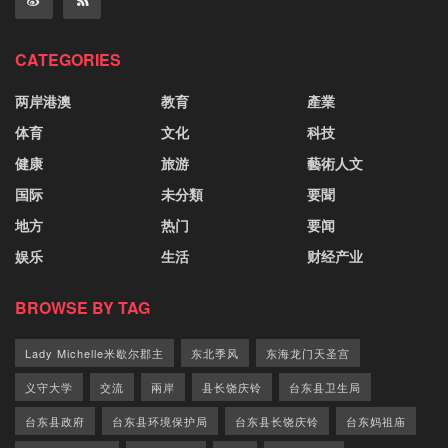
CATEGORIES
两岸港澳
教育
產業
体育
文化
科技
健康
旅游
藝術人文
国际
未分類
要聞
地方
热门
要闻
娱乐
生活
财经产业
BROWSE BY TAG
Lady Michelle米歇尔郡主
东北季风
东海龙门天圣宫
义守大学
交流
兩岸
县长饶庆铃
台东县卫生局
台东县政府
台东县环境保护局
台东县长饶庆铃
台东妈祖庙