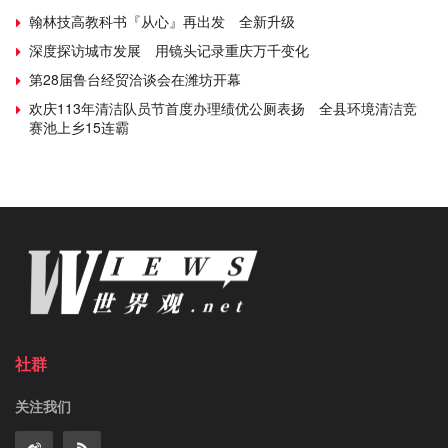
翰林技高教科书『从心』再出发 全新升级
深度探访城市发展 用镜头记录重庆万千变化
第28届鲁台经贸洽谈会在潍坊开幕
欢庆113年清洁队员节首度办理绩优公厕表扬 全县环境清洁竞
赛池上乡15连霸
社群
关注我们