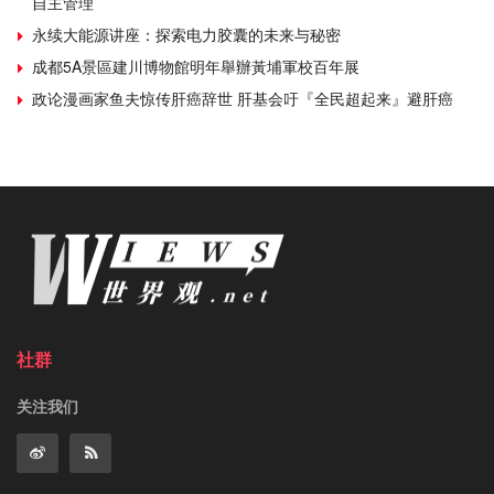
自主管理
永续大能源讲座：探索电力胶囊的未来与秘密
成都5A景區建川博物館明年舉辦黃埔軍校百年展
政论漫画家鱼夫惊传肝癌辞世 肝基会吁『全民超起来』避肝癌
社群
关注我们