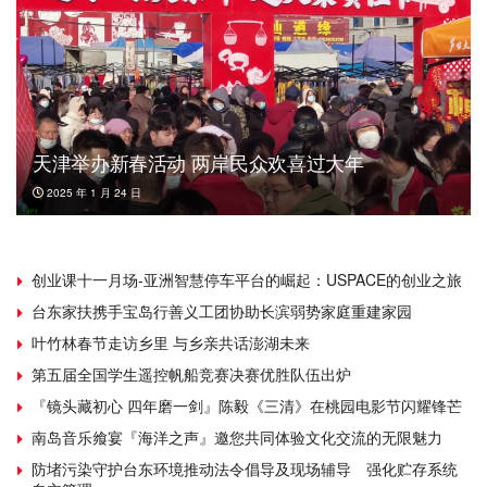
天津举办新春活动 两岸民众欢喜过大年
2025 年 1 月 24 日
创业课十一月场-亚洲智慧停车平台的崛起：USPACE的创业之旅
台东家扶携手宝岛行善义工团协助长滨弱势家庭重建家园
叶竹林春节走访乡里 与乡亲共话澎湖未来
第五届全国学生遥控帆船竞赛决赛优胜队伍出炉
『镜头藏初心 四年磨一剑』陈毅《三清》在桃园电影节闪耀锋芒
南岛音乐飨宴『海洋之声』邀您共同体验文化交流的无限魅力
防堵污染守护台东环境推动法令倡导及现场辅导 强化贮存系统