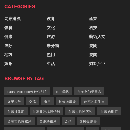
CATEGORIES
两岸港澳
教育
產業
体育
文化
科技
健康
旅游
藝術人文
国际
未分類
要聞
地方
热门
要闻
娱乐
生活
财经产业
BROWSE BY TAG
Lady Michelle米歇尔郡主
东北季风
东海龙门天圣宫
义守大学
交流
兩岸
县长饶庆铃
台东县卫生局
台东县政府
台东县环境保护局
台东县长饶庆铃
台东妈祖庙
台东市长陈铭风
台東媽祖廟
合作
国民健康署