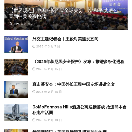
【世界观点】中国外长回应全球关切：以”和平”为底色，
直面中美关系挑战
2025 年 3 月 7 日
外交主题记者会丨王毅对美连发五问
2025 年 3 月 7 日
《2025年慕尼黑安全报告》发布：推进多极化进程
2025 年 2 月 15 日
直击慕安会：中国外长王毅中国专场讲话全文
2025 年 2 月 15 日
DoMoFormosa Hills酒店公寓迎接落成 抢进熊本台
积电生活圈
2025 年 2 月 13 日
特朗普惊语：美国将接管及拥有加沙地带