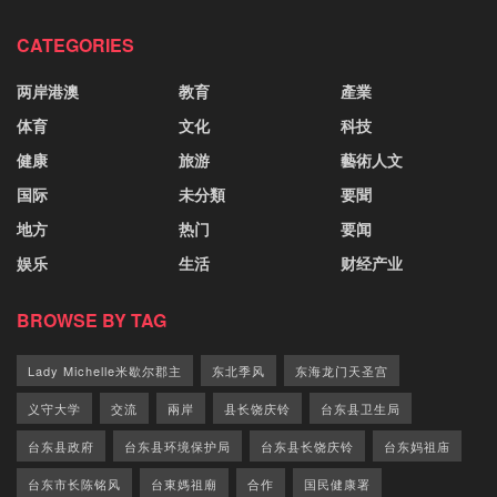
CATEGORIES
两岸港澳
教育
產業
体育
文化
科技
健康
旅游
藝術人文
国际
未分類
要聞
地方
热门
要闻
娱乐
生活
财经产业
BROWSE BY TAG
Lady Michelle米歇尔郡主
东北季风
东海龙门天圣宫
义守大学
交流
兩岸
县长饶庆铃
台东县卫生局
台东县政府
台东县环境保护局
台东县长饶庆铃
台东妈祖庙
台东市长陈铭风
台東媽祖廟
合作
国民健康署