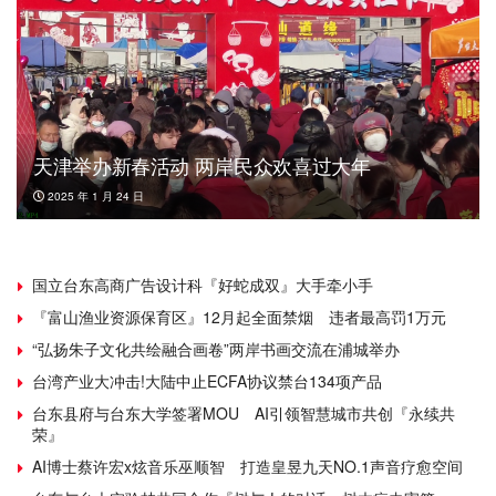
天津举办新春活动 两岸民众欢喜过大年
2025 年 1 月 24 日
国立台东高商广告设计科『好蛇成双』大手牵小手
『富山渔业资源保育区』12月起全面禁烟 违者最高罚1万元
“弘扬朱子文化共绘融合画卷”两岸书画交流在浦城举办
台湾产业大冲击!大陆中止ECFA协议禁台134项产品
台东县府与台东大学签署MOU AI引领智慧城市共创『永续共
荣』
AI博士蔡许宏x炫音乐巫顺智 打造皇昱九天NO.1声音疗愈空间