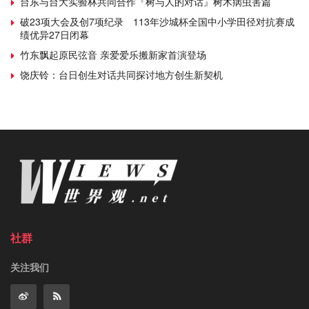
台东与台大实验林共同合作『树与人的对话』树木病虫害篇
破23项大会及创7项纪录 113年沙城杯全国中小学田径对抗赛成
绩优异27日闭幕
竹东飘起原民弦音 亲爱爱乐搬新家首演登场
饶庆铃：台日创生对话共同探讨地方创生新契机
社群
关注我们