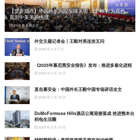
【世界观点】中国外长回应全球关切：以”和平”为底色，
直面中美关系挑战
2025 年 3 月 7 日
外交主题记者会丨王毅对美连发五问
2025 年 3 月 7 日
《2025年慕尼黑安全报告》发布：推进多极化进程
2025 年 2 月 15 日
直击慕安会：中国外长王毅中国专场讲话全文
2025 年 2 月 15 日
DoMoFormosa Hills酒店公寓迎接落成 抢进熊本台
积电生活圈
2025 年 2 月 13 日
特朗普惊语：美国将接管及拥有加沙地带