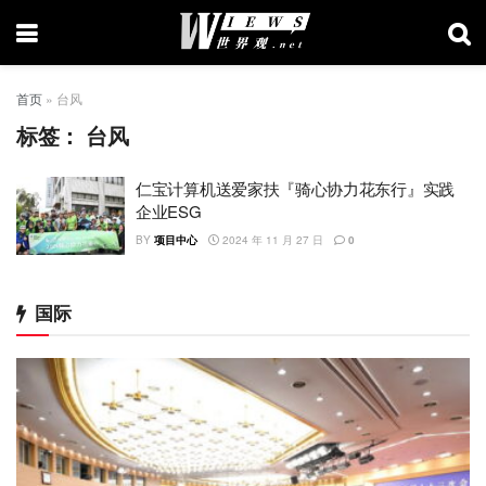
首页
»
台风
标签：
台风
仁宝计算机送爱家扶『骑心协力花东行』实践
企业ESG
BY
项目中心
2024 年 11 月 27 日
0
国际