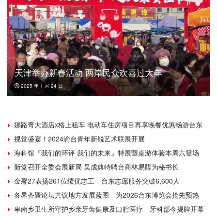
天津举办新春活动 两岸民众欢喜过大年
2025 年 1 月 24 日
娜路弯大酒店x格上租车 电动车住房项目再享晚餐优惠畅游台东
视觉盛宴！2024渝台青年新锐艺术联展开展
海科馆『我们的环评 我们的未来』特展暨桌游体验本周六登场
新党召开全委会展新局 吴成典特聘台商林易陞为秘书长
金馨27表扬261位绩优志工 台东志愿服务突破6,600人
各界齐聚论坛共议地方发展蓝图 为2026台东博览会抢先预热
卑南乡卫生所守护乡亲牙齿健康及口腔医疗 牙科部今揭牌开幕