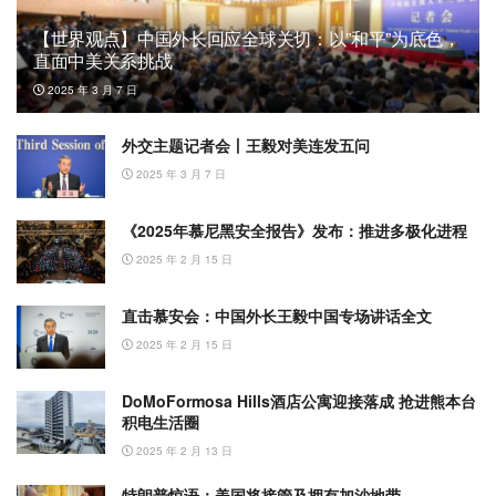
【世界观点】中国外长回应全球关切：以”和平”为底色，
直面中美关系挑战
2025 年 3 月 7 日
外交主题记者会丨王毅对美连发五问
2025 年 3 月 7 日
《2025年慕尼黑安全报告》发布：推进多极化进程
2025 年 2 月 15 日
直击慕安会：中国外长王毅中国专场讲话全文
2025 年 2 月 15 日
DoMoFormosa Hills酒店公寓迎接落成 抢进熊本台
积电生活圈
2025 年 2 月 13 日
特朗普惊语：美国将接管及拥有加沙地带