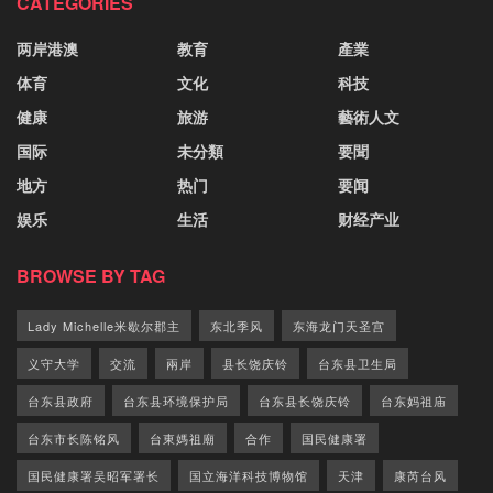
CATEGORIES
两岸港澳
教育
產業
体育
文化
科技
健康
旅游
藝術人文
国际
未分類
要聞
地方
热门
要闻
娱乐
生活
财经产业
BROWSE BY TAG
Lady Michelle米歇尔郡主
东北季风
东海龙门天圣宫
义守大学
交流
兩岸
县长饶庆铃
台东县卫生局
台东县政府
台东县环境保护局
台东县长饶庆铃
台东妈祖庙
台东市长陈铭风
台東媽祖廟
合作
国民健康署
国民健康署吴昭军署长
国立海洋科技博物馆
天津
康芮台风