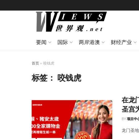
要闻
国际
两岸港澳
财经产业
首页
»
咬钱虎
标签：
咬钱虎
在龙
圣宫
BY
项目中
龙门圣地 