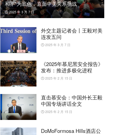
和平”为底色，直面中美关系挑战
2025 年 3 月 7 日
外交主题记者会丨王毅对美
连发五问
2025 年 3 月 7 日
《2025年慕尼黑安全报告》
发布：推进多极化进程
2025 年 2 月 15 日
直击慕安会：中国外长王毅
中国专场讲话全文
2025 年 2 月 15 日
DoMoFormosa Hills酒店公