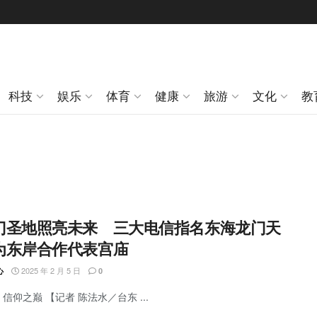
科技
娱乐
体育
健康
旅游
文化
教
门圣地照亮未来 三大电信指名东海龙门天
为东岸合作代表宫庙
2025 年 2 月 5 日
心
0
信仰之巅 【记者 陈法水／台东 ...