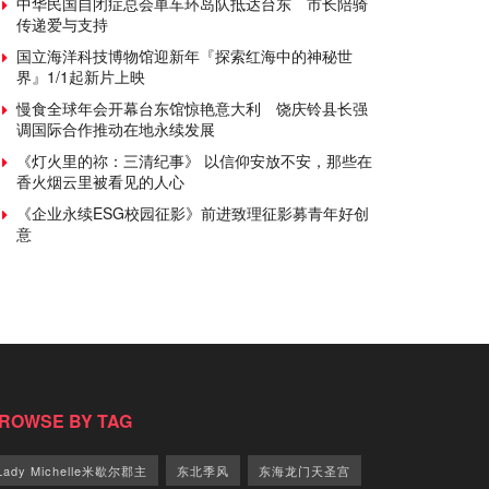
中华民国自闭症总会单车环岛队抵达台东 市长陪骑
传递爱与支持
国立海洋科技博物馆迎新年『探索红海中的神秘世
界』1/1起新片上映
慢食全球年会开幕台东馆惊艳意大利 饶庆铃县长强
调国际合作推动在地永续发展
《灯火里的祢：三清纪事》 以信仰安放不安，那些在
香火烟云里被看见的人心
《企业永续ESG校园征影》前进致理征影募青年好创
意
ROWSE BY TAG
Lady Michelle米歇尔郡主
东北季风
东海龙门天圣宫