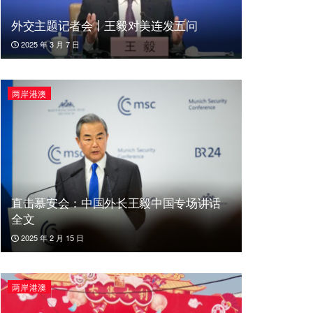
外交主题记者会丨王毅对美连发五问
2025 年 3 月 7 日
两岸港澳
直击慕安会：中国外长王毅中国专场讲话
全文
2025 年 2 月 15 日
两岸港澳