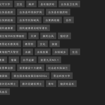
义守大学
交流
兩岸
县长饶庆铃
台东县卫生局
台东县政府
台东县环境保护局
台东县长饶庆铃
台东妈祖庙
台东市长陈铭风
台東媽祖廟
合作
国民健康署
国民健康署吴昭军署长
国立海洋科技博物馆
天津
康芮台风
慢经济
教育处长蔡美瑶
教育部
文化
旅遊
東海龍門天聖宮
永續
永续发展
永续城乡
生活
產業
發展
白手起家
皇昱九天NO.1
皇昱事业群
皇昱建设十大建商
社会处长陈淑兰
糖尿病
联合国永续发展目标SDGs
育达科技大学
蔡许宏AI博士
蔡许宏建筑博士
青年
饶庆铃县长
高血压