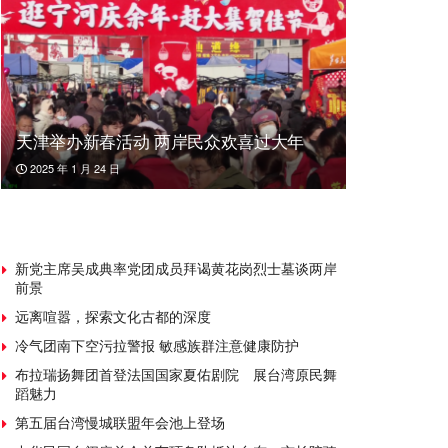
天津举办新春活动 两岸民众欢喜过大年
2025 年 1 月 24 日
新党主席吴成典率党团成员拜谒黄花岗烈士墓谈两岸
前景
远离喧嚣，探索文化古都的深度
冷气团南下空污拉警报 敏感族群注意健康防护
布拉瑞扬舞团首登法国国家夏佑剧院 展台湾原民舞
蹈魅力
第五届台湾慢城联盟年会池上登场