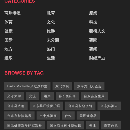
CATEGORIES
两岸港澳
教育
產業
体育
文化
科技
健康
旅游
藝術人文
国际
未分類
要聞
地方
热门
要闻
娱乐
生活
财经产业
BROWSE BY TAG
Lady Michelle米歇尔郡主
东北季风
东海龙门天圣宫
义守大学
交流
兩岸
县长饶庆铃
台东县卫生局
台东县政府
台东县环境保护局
台东县长饶庆铃
台东妈祖庙
台东市长陈铭风
台東媽祖廟
合作
国民健康署
国民健康署吴昭军署长
国立海洋科技博物馆
天津
康芮台风