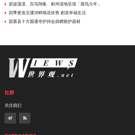
碧波荡漾、百鸟翔集 蓟州湿地呈现「观鸟大年」
四季更迭北運河畔桃花依舊 創造幸福生活
苗栗县十方圆通寺护持会捐赠救护器材
社群
关注我们