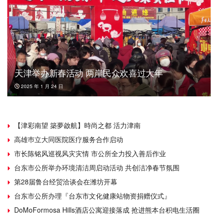
天津举办新春活动 两岸民众欢喜过大年
2025 年 1 月 24 日
【津彩南望 築夢啟航】時尚之都 活力津南
高雄巿立大同医院医疗服务合作启动
市长陈铭风巡视风灾灾情 市公所全力投入善后作业
台东市公所举办环境清洁周启动活动 共创洁净春节氛围
第28届鲁台经贸洽谈会在潍坊开幕
台东市公所办理『台东市文化健康站物资捐赠仪式』
DoMoFormosa Hills酒店公寓迎接落成 抢进熊本台积电生活圈