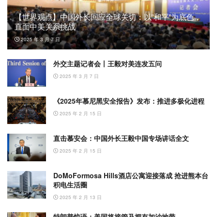
【世界观点】中国外长回应全球关切：以”和平”为底色，
直面中美关系挑战
2025 年 3 月 7 日
外交主题记者会丨王毅对美连发五问
2025 年 3 月 7 日
《2025年慕尼黑安全报告》发布：推进多极化进程
2025 年 2 月 15 日
直击慕安会：中国外长王毅中国专场讲话全文
2025 年 2 月 15 日
DoMoFormosa Hills酒店公寓迎接落成 抢进熊本台
积电生活圈
2025 年 2 月 13 日
特朗普惊语：美国将接管及拥有加沙地带