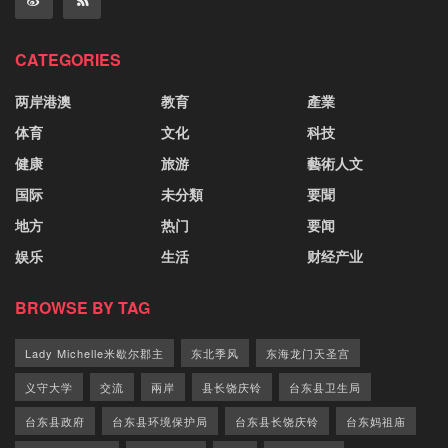
CATEGORIES
两岸港澳
教育
產業
体育
文化
科技
健康
旅游
藝術人文
国际
未分類
要聞
地方
热门
要闻
娱乐
生活
财经产业
BROWSE BY TAG
Lady Michelle米歇尔郡主
东北季风
东海龙门天圣宫
义守大学
交流
兩岸
县长饶庆铃
台东县卫生局
台东县政府
台东县环境保护局
台东县长饶庆铃
台东妈祖庙