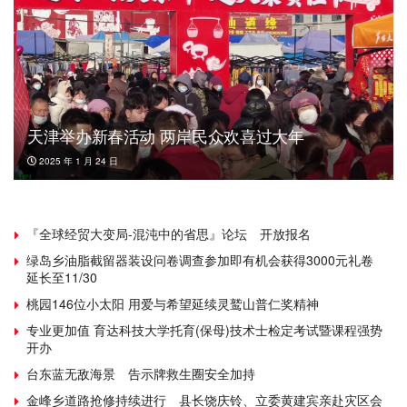
天津举办新春活动 两岸民众欢喜过大年
2025 年 1 月 24 日
『全球经贸大变局-混沌中的省思』论坛 开放报名
绿岛乡油脂截留器装设问卷调查参加即有机会获得3000元礼卷
延长至11/30
桃园146位小太阳 用爱与希望延续灵鹫山普仁奖精神
专业更加值 育达科技大学托育(保母)技术士检定考试暨课程强势
开办
台东蓝无敌海景 告示牌救生圈安全加持
金峰乡道路抢修持续进行 县长饶庆铃、立委黄建宾亲赴灾区会