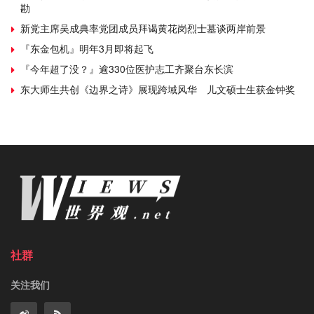
勘
新党主席吴成典率党团成员拜谒黄花岗烈士墓谈两岸前景
『东金包机』明年3月即将起飞
『今年超了没？』逾330位医护志工齐聚台东长滨
东大师生共创《边界之诗》展现跨域风华 儿文硕士生获金钟奖
社群
关注我们