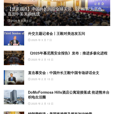
【世界观点】中国外长回应全球关切：以”和平”为底色，
直面中美关系挑战
2025 年 3 月 7 日
外交主题记者会丨王毅对美连发五问
2025 年 3 月 7 日
《2025年慕尼黑安全报告》发布：推进多极化进程
2025 年 2 月 15 日
直击慕安会：中国外长王毅中国专场讲话全文
2025 年 2 月 15 日
DoMoFormosa Hills酒店公寓迎接落成 抢进熊本台
积电生活圈
2025 年 2 月 13 日
特朗普惊语：美国将接管及拥有加沙地带