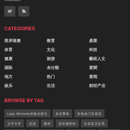
CATEGORIES
两岸港澳
教育
產業
体育
文化
科技
健康
旅游
藝術人文
国际
未分類
要聞
地方
热门
要闻
娱乐
生活
财经产业
BROWSE BY TAG
Lady Michelle米歇尔郡主
东北季风
东海龙门天圣宫
义守大学
交流
兩岸
县长饶庆铃
台东县卫生局