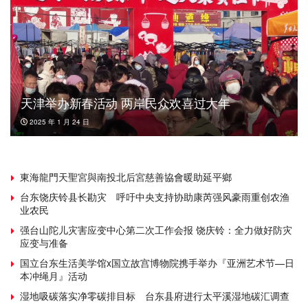
天津举办新春活动 两岸民众欢喜过大年
2025 年 1 月 24 日
東海龍門天聖宮與南投北后宮慈善協會暖助延平鄉
台东饶庆铃县长勘灾 呼吁中央支持协助康芮强风豪雨重创农渔
业农民
强台山陀儿灾害应变中心第二次工作会报 饶庆铃：全力做好防灾
应变与准备
国立台东生活美学馆x国立故宫博物院携手举办『亚洲艺术节—日
本冲绳月』活动
湿地吸碳落实净零碳排目标 台东县府进行太平溪湿地碳汇调查