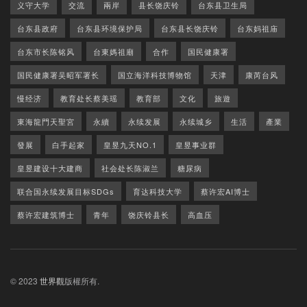
义守大学
交流
兩岸
县长饶庆铃
台东县卫生局
台东县政府
台东县环境保护局
台东县长饶庆铃
台东妈祖庙
台东市长陈铭风
台東媽祖廟
合作
国民健康署
国民健康署吴昭军署长
国立海洋科技博物馆
天津
康芮台风
慢经济
教育处长蔡美瑶
教育部
文化
旅遊
東海龍門天聖宮
永續
永续发展
永续城乡
生活
產業
發展
白手起家
皇昱九天NO.1
皇昱事业群
皇昱建设十大建商
社会处长陈淑兰
糖尿病
联合国永续发展目标SDGs
育达科技大学
蔡许宏AI博士
蔡许宏建筑博士
青年
饶庆铃县长
高血压
© 2023
世界觀
版權所有.