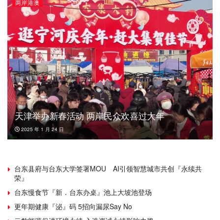
两岸港澳
天津举办新春活动 两岸民众欢喜过大年
2025 年 1 月 24 日
台东县府与台东大学签署MOU AI引领智慧城市共创『永续共
荣』
台东慢食节『新．台东办桌』池上大坡池登场
更年期健康『泌』码 5招向漏尿Say No