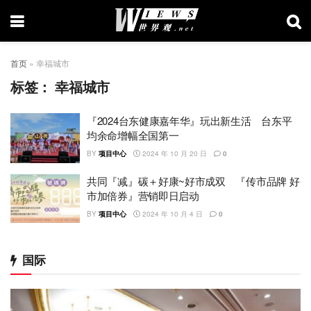
首页
»
幸福城市
标签：
幸福城市
『2024台东健康嘉年华』玩出新生活 台东平
均余命增幅全国第一
BY
项目中心
2024 年 10 月 20 日
0
共同『减』碳＋好康~好市成双 『传市品牌 好
市加倍券』营销即日启动
BY
项目中心
2024 年 10 月 4 日
0
国际