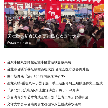
天津举办新春活动 两岸民众欢喜过大年
2025 年 1 月 24 日
台东小区规划师授证暨小区营造联合成果展
台北市台疆乐善坛捐赠筛检仪器 台东县医疗设备再升级
更年期健康『泌』码 5招向漏尿Say No
画龙点睛-重现八斗子罾子船 手工造船今钉上船眼船体完工落成
『新北知识充电站-新庄生活讲座』将于9/24开讲
东台湾青少年艺术育成基地计划『艺青二号』驶进校园
义守大学勇夺台南美食之都国际厨艺挑战赛双银牌