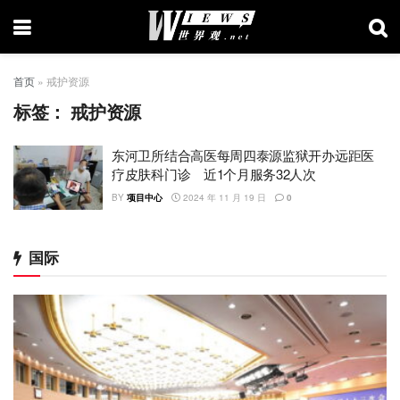
首页
»
戒护资源
标签：
戒护资源
东河卫所结合高医每周四泰源监狱开办远距医
疗皮肤科门诊 近1个月服务32人次
BY
项目中心
2024 年 11 月 19 日
0
国际