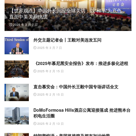
【世界观点】中国外长回应全球关切：以”和平”为底色，
直面中美关系挑战
2025 年 3 月 7 日
外交主题记者会丨王毅对美连发五问
2025 年 3 月 7 日
《2025年慕尼黑安全报告》发布：推进多极化进程
2025 年 2 月 15 日
直击慕安会：中国外长王毅中国专场讲话全文
2025 年 2 月 15 日
DoMoFormosa Hills酒店公寓迎接落成 抢进熊本台
积电生活圈
2025 年 2 月 13 日
特朗普惊语：美国将接管及拥有加沙地带