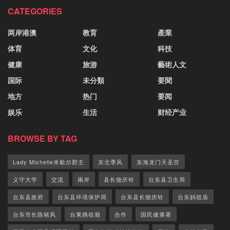
CATEGORIES
两岸港澳
教育
產業
体育
文化
科技
健康
旅游
藝術人文
国际
未分類
要聞
地方
热门
要闻
娱乐
生活
财经产业
BROWSE BY TAG
Lady Michelle米歇尔郡主
东北季风
东海龙门天圣宫
义守大学
交流
兩岸
县长饶庆铃
台东县卫生局
台东县政府
台东县环境保护局
台东县长饶庆铃
台东妈祖庙
台东市长陈铭风
台東媽祖廟
合作
国民健康署