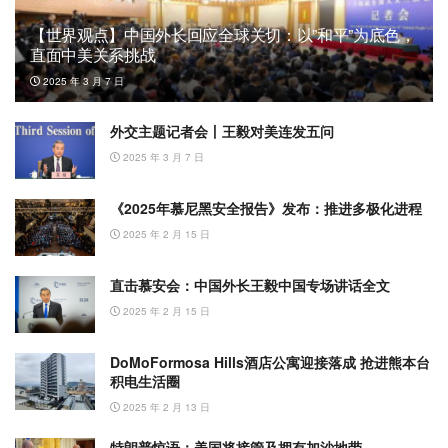
【世界观点】中国外长回应全球关切：以”和平”为底色，
直面中美关系挑战
2025 年 3 月 7 日
外交主题记者会丨王毅对美连发五问
2025 年 3 月 7 日
《2025年慕尼黑安全报告》发布：推进多极化进程
2025 年 2 月 15 日
直击慕安会：中国外长王毅中国专场讲话全文
2025 年 2 月 15 日
DoMoFormosa Hills酒店公寓迎接落成 抢进熊本台
积电生活圈
2025 年 2 月 13 日
特朗普惊语：美国将接管及拥有加沙地带