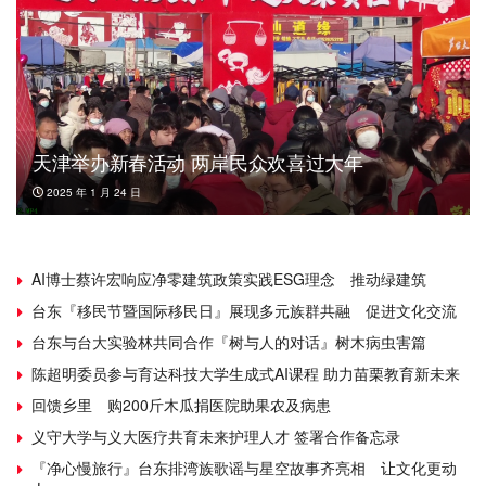
天津举办新春活动 两岸民众欢喜过大年
2025 年 1 月 24 日
AI博士蔡许宏响应净零建筑政策实践ESG理念 推动绿建筑
台东『移民节暨国际移民日』展现多元族群共融 促进文化交流
台东与台大实验林共同合作『树与人的对话』树木病虫害篇
陈超明委员参与育达科技大学生成式AI课程 助力苗栗教育新未来
回馈乡里 购200斤木瓜捐医院助果农及病患
义守大学与义大医疗共育未来护理人才 签署合作备忘录
『净心慢旅行』台东排湾族歌谣与星空故事齐亮相 让文化更动