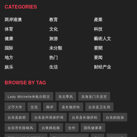
CATEGORIES
两岸港澳
教育
產業
体育
文化
科技
健康
旅游
藝術人文
国际
未分類
要聞
地方
热门
要闻
娱乐
生活
财经产业
BROWSE BY TAG
Lady Michelle米歇尔郡主
东北季风
东海龙门天圣宫
义守大学
交流
兩岸
县长饶庆铃
台东县卫生局
台东县政府
台东县环境保护局
台东县长饶庆铃
台东妈祖庙
台东市长陈铭风
台東媽祖廟
合作
国民健康署