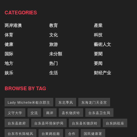
CATEGORIES
两岸港澳
教育
產業
体育
文化
科技
健康
旅游
藝術人文
国际
未分類
要聞
地方
热门
要闻
娱乐
生活
财经产业
BROWSE BY TAG
Lady Michelle米歇尔郡主
东北季风
东海龙门天圣宫
义守大学
交流
兩岸
县长饶庆铃
台东县卫生局
台东县政府
台东县环境保护局
台东县长饶庆铃
台东妈祖庙
台东市长陈铭风
台東媽祖廟
合作
国民健康署