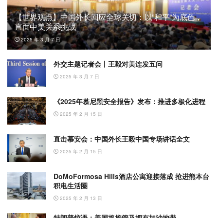
【世界观点】中国外长回应全球关切：以”和平”为底色，
直面中美关系挑战
2025 年 3 月 7 日
外交主题记者会丨王毅对美连发五问
2025 年 3 月 7 日
《2025年慕尼黑安全报告》发布：推进多极化进程
2025 年 2 月 15 日
直击慕安会：中国外长王毅中国专场讲话全文
2025 年 2 月 15 日
DoMoFormosa Hills酒店公寓迎接落成 抢进熊本台
积电生活圈
2025 年 2 月 13 日
特朗普惊语：美国将接管及拥有加沙地带