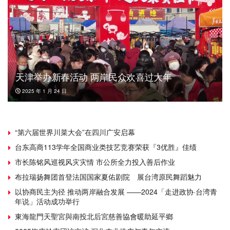
天津举办新春活动 两岸民众欢喜过大年
2025 年 1 月 24 日
“第六届世界川菜大会”在四川广安启幕
台东高商113学年全国商业类技艺竞赛荣获『3优胜』佳绩
市长陈铭风巡视风灾灾情 市公所全力投入善后作业
布拉瑞扬舞团首登法国国家夏佑剧院 展台湾原民舞蹈魅力
以协商民主为径 推动两岸融合发展 ——2024「走进政协·台湾青
年说」活动成功举行
東海龍門天聖宮與南投北后宮慈善協會暖助延平鄉