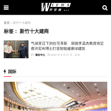
首页
»
新竹十大建商
标签：
新竹十大建商
气候变迁下的住宅革新 留德李孟杰教授肯定
蔡许宏AI博士打造智能健康绿建筑
BY
项目中心
2024 年 9 月 27 日
0
国际