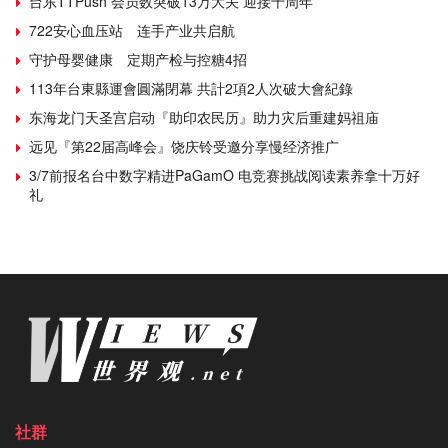
台东TTPush 会员数突破13万大关 迎接十周年
722安心血压站 连手产业共启航
守护母婴健康 定期产检与控糖4招
113年台東縣運會圓滿閉幕 共計2項2人次破大會紀錄
东海龙门天圣宫启动『助印农民历』助力灾后重建妈祖庙
远见『第22届高峰会』饶庆铃受邀分享慢经济推广
3/7前报名台中数字精进PaGamO 电竞赛挑战阅读素养拿十万好
礼
社群