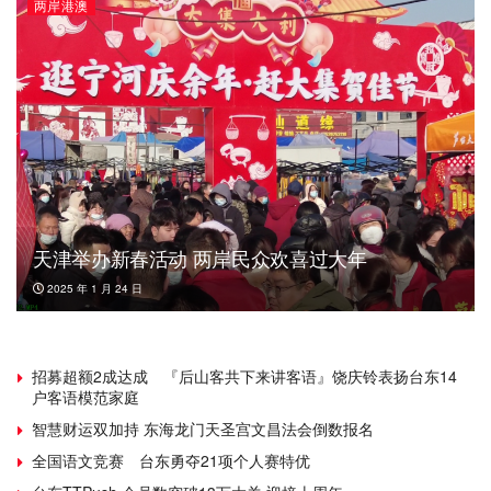
两岸港澳
天津举办新春活动 两岸民众欢喜过大年
2025 年 1 月 24 日
招募超额2成达成 『后山客共下来讲客语』饶庆铃表扬台东14
户客语模范家庭
智慧财运双加持 东海龙门天圣宫文昌法会倒数报名
全国语文竞赛 台东勇夺21项个人赛特优