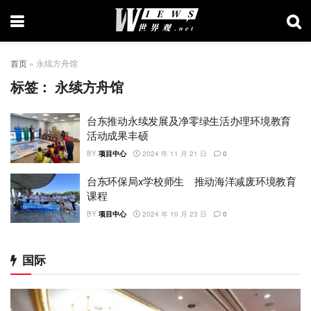
首页
»
永续方舟馆
标签：
永续方舟馆
台东推动永续发展及净零绿生活办理环境教育
活动成果丰硕
BY
项目中心
2024 年 11 月 21 日
0
台东环保局x学校师生 推动海洋减废环境教育
课程
BY
项目中心
2024 年 10 月 23 日
0
国际