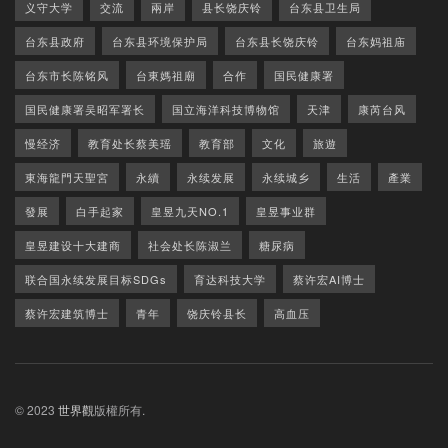
义守大学
交流
兩岸
县长饶庆铃
台东县卫生局
台东县政府
台东县环境保护局
台东县长饶庆铃
台东妈祖庙
台东市长陈铭风
台東媽祖廟
合作
国民健康署
国民健康署吴昭军署长
国立海洋科技博物馆
天津
康芮台风
慢经济
教育处长蔡美瑶
教育部
文化
旅遊
東海龍門天聖宮
永續
永续发展
永续城乡
生活
產業
發展
白手起家
皇昱九天NO.1
皇昱事业群
皇昱建设十大建商
社会处长陈淑兰
糖尿病
联合国永续发展目标SDGs
育达科技大学
蔡许宏AI博士
蔡许宏建筑博士
青年
饶庆铃县长
高血压
© 2023
世界觀
版權所有.