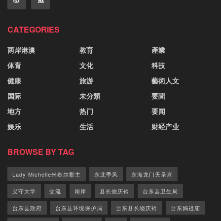
CATEGORIES
两岸港澳
教育
產業
体育
文化
科技
健康
旅游
藝術人文
国际
未分類
要聞
地方
热门
要闻
娱乐
生活
财经产业
BROWSE BY TAG
Lady Michelle米歇尔郡主
东北季风
东海龙门天圣宫
义守大学
交流
兩岸
县长饶庆铃
台东县卫生局
台东县政府
台东县环境保护局
台东县长饶庆铃
台东妈祖庙