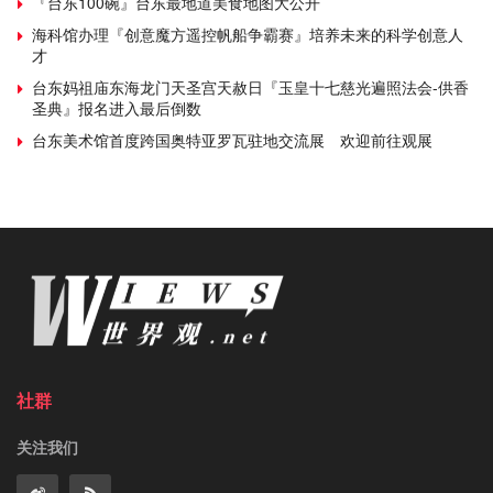
『台东100碗』台东最地道美食地图大公开
海科馆办理『创意魔方遥控帆船争霸赛』培养未来的科学创意人
才
台东妈祖庙东海龙门天圣宫天赦日『玉皇十七慈光遍照法会-供香
圣典』报名进入最后倒数
台东美术馆首度跨国奥特亚罗瓦驻地交流展 欢迎前往观展
社群
关注我们