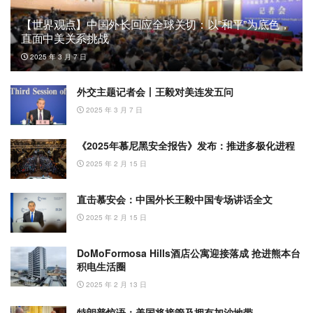
【世界观点】中国外长回应全球关切：以”和平”为底色，
直面中美关系挑战
2025 年 3 月 7 日
外交主题记者会丨王毅对美连发五问
2025 年 3 月 7 日
《2025年慕尼黑安全报告》发布：推进多极化进程
2025 年 2 月 15 日
直击慕安会：中国外长王毅中国专场讲话全文
2025 年 2 月 15 日
DoMoFormosa Hills酒店公寓迎接落成 抢进熊本台
积电生活圈
2025 年 2 月 13 日
特朗普惊语：美国将接管及拥有加沙地带