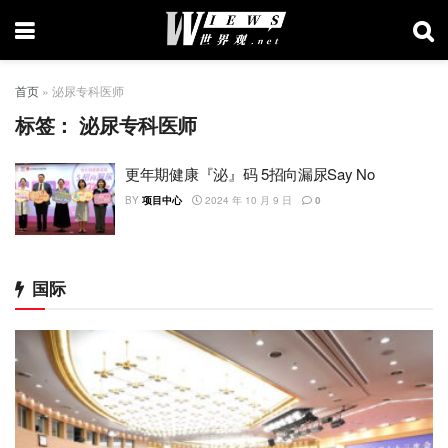
首页
»
泌尿专科医师
标签：
泌尿专科医师
更年期健康『泌』码 5招向漏尿Say No
BY
项目中心
2024 年 10 月 9 日
0
国际