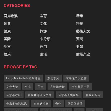
CATEGORIES
两岸港澳
教育
產業
体育
文化
科技
健康
旅游
藝術人文
国际
未分類
要聞
地方
热门
要闻
娱乐
生活
财经产业
BROWSE BY TAG
Lady Michelle米歇尔郡主
东北季风
东海龙门天圣宫
义守大学
交流
兩岸
县长饶庆铃
台东县卫生局
台东县政府
台东县环境保护局
台东县长饶庆铃
台东妈祖庙
台东市长陈铭风
台東媽祖廟
合作
国民健康署