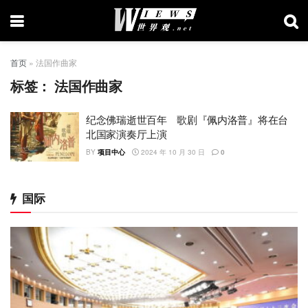
首页
»
法国作曲家
标签：
法国作曲家
纪念佛瑞逝世百年 歌剧『佩内洛普』将在台
北国家演奏厅上演
BY
项目中心
2024 年 10 月 30 日
0
国际