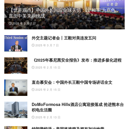
【世界观点】中国外长回应全球关切：以”和平”为底色，
直面中美关系挑战
2025 年 3 月 7 日
外交主题记者会丨王毅对美连发五问
2025 年 3 月 7 日
《2025年慕尼黑安全报告》发布：推进多极化进程
2025 年 2 月 15 日
直击慕安会：中国外长王毅中国专场讲话全文
2025 年 2 月 15 日
DoMoFormosa Hills酒店公寓迎接落成 抢进熊本台
积电生活圈
2025 年 2 月 13 日
特朗普惊语：美国将接管及拥有加沙地带