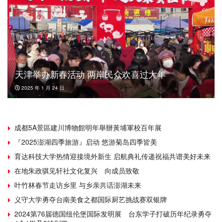
天津举办新春活动 两岸民众欢喜过大年
2025 年 1 月 24 日
成都5A景區建川博物館明年舉辦黃埔軍校百年展
『2025澎湖四季旅游』启动 悠游菊岛四季皆美
育达科技大学热情迎接境外新生 启航典礼传递祝福共谱美好未来
在地朱政骐见轩社文化复兴 向成员致敬
叶竹林春节走访乡里 与乡亲共话澎湖未来
义守大学勇夺台南美食之都国际厨艺挑战赛双银牌
2024第76届德国纽伦堡国际发明展 台东学子打破历年纪录勇夺