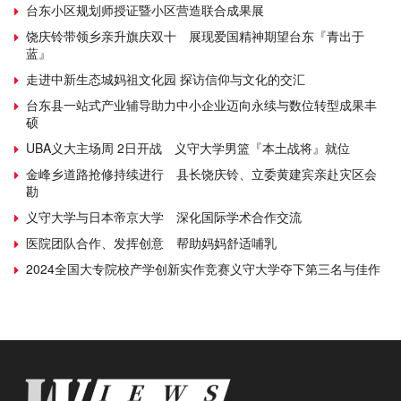
台东小区规划师授证暨小区营造联合成果展
饶庆铃带领乡亲升旗庆双十 展现爱国精神期望台东『青出于
蓝』
走进中新生态城妈祖文化园 探访信仰与文化的交汇
台东县一站式产业辅导助力中小企业迈向永续与数位转型成果丰
硕
UBA义大主场周 2日开战 义守大学男篮『本土战将』就位
金峰乡道路抢修持续进行 县长饶庆铃、立委黄建宾亲赴灾区会
勘
义守大学与日本帝京大学 深化国际学术合作交流
医院团队合作、发挥创意 帮助妈妈舒适哺乳
2024全国大专院校产学创新实作竞赛义守大学夺下第三名与佳作