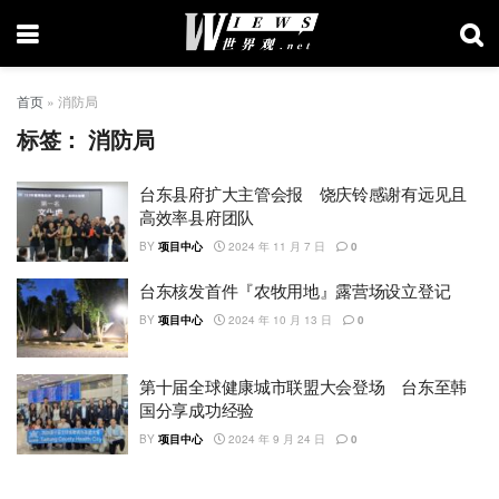
首页
»
消防局
标签：
消防局
台东县府扩大主管会报 饶庆铃感谢有远见且
高效率县府团队
BY
项目中心
2024 年 11 月 7 日
0
台东核发首件『农牧用地』露营场设立登记
BY
项目中心
2024 年 10 月 13 日
0
第十届全球健康城市联盟大会登场 台东至韩
国分享成功经验
BY
项目中心
2024 年 9 月 24 日
0