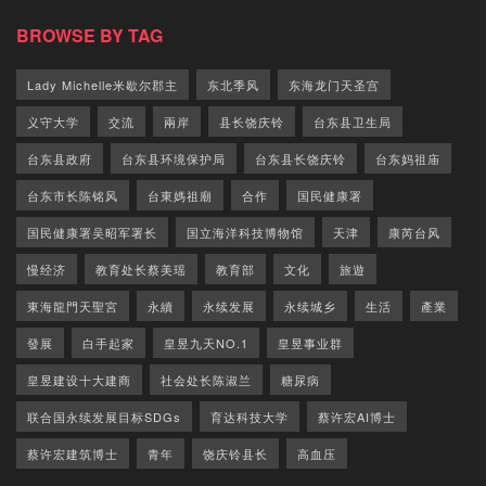
BROWSE BY TAG
Lady Michelle米歇尔郡主
东北季风
东海龙门天圣宫
义守大学
交流
兩岸
县长饶庆铃
台东县卫生局
台东县政府
台东县环境保护局
台东县长饶庆铃
台东妈祖庙
台东市长陈铭风
台東媽祖廟
合作
国民健康署
国民健康署吴昭军署长
国立海洋科技博物馆
天津
康芮台风
慢经济
教育处长蔡美瑶
教育部
文化
旅遊
東海龍門天聖宮
永續
永续发展
永续城乡
生活
產業
發展
白手起家
皇昱九天NO.1
皇昱事业群
皇昱建设十大建商
社会处长陈淑兰
糖尿病
联合国永续发展目标SDGs
育达科技大学
蔡许宏AI博士
蔡许宏建筑博士
青年
饶庆铃县长
高血压