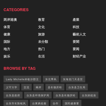
CATEGORIES
两岸港澳
教育
產業
体育
文化
科技
健康
旅游
藝術人文
国际
未分類
要聞
地方
热门
要闻
娱乐
生活
财经产业
BROWSE BY TAG
Lady Michelle米歇尔郡主
东北季风
东海龙门天圣宫
义守大学
交流
兩岸
县长饶庆铃
台东县卫生局
台东县政府
台东县环境保护局
台东县长饶庆铃
台东妈祖庙
台东市长陈铭风
台東媽祖廟
合作
国民健康署