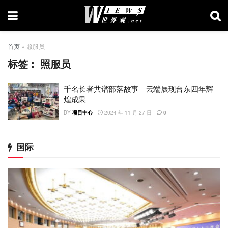
首页
»
照服员
标签：
照服员
千名长者共谱部落故事 云端展现台东四年辉
煌成果
BY
项目中心
2024 年 11 月 27 日
0
国际