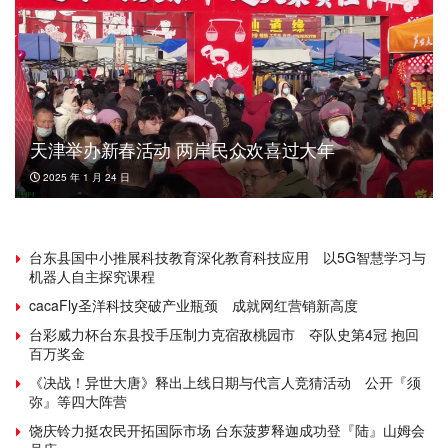
天津举办新春活动 两岸民众欢喜过大年
2025 年 1 月 24 日
台东县国中小推展科技教育深化教育科技应用 以5G智慧学习与
机器人自主探究课程
cacaFly圣洋科技突破产业瓶颈 成就网红营销新高度
台彩威力杯台东县投手压制力克宿敌桃园市 夺队史第4冠 抱回
百万奖金
《决战！异世大唐》释出上线日期与代言人竞猜活动 公开『须
弥』等四大阵营
饶庆铃力挺农民开拓国际市场 台东菠萝释迦成功登『陆』山姆会