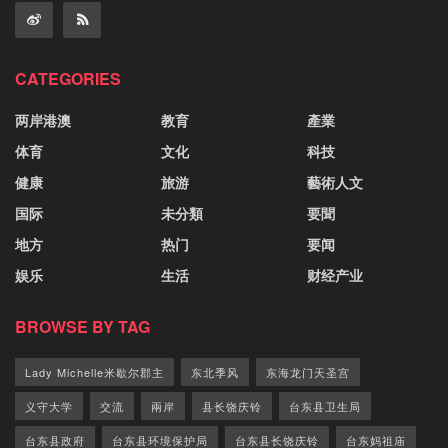
CATEGORIES
两岸港澳
教育
產業
体育
文化
科技
健康
旅游
藝術人文
国际
未分類
要聞
地方
热门
要闻
娱乐
生活
财经产业
BROWSE BY TAG
Lady Michelle米歇尔郡主
东北季风
东海龙门天圣宫
义守大学
交流
兩岸
县长饶庆铃
台东县卫生局
台东县政府
台东县环境保护局
台东县长饶庆铃
台东妈祖庙