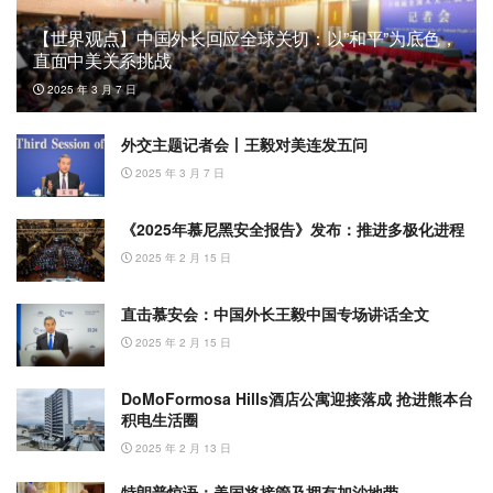
【世界观点】中国外长回应全球关切：以”和平”为底色，
直面中美关系挑战
2025 年 3 月 7 日
外交主题记者会丨王毅对美连发五问
2025 年 3 月 7 日
《2025年慕尼黑安全报告》发布：推进多极化进程
2025 年 2 月 15 日
直击慕安会：中国外长王毅中国专场讲话全文
2025 年 2 月 15 日
DoMoFormosa Hills酒店公寓迎接落成 抢进熊本台
积电生活圈
2025 年 2 月 13 日
特朗普惊语：美国将接管及拥有加沙地带