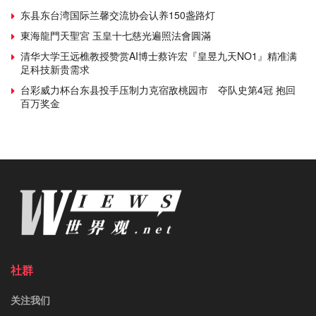
东县东台湾国际兰馨交流协会认养150盏路灯
東海龍門天聖宮 玉皇十七慈光遍照法會圓滿
清华大学王远樵教授赞赏AI博士蔡许宏『皇昱九天NO1』精准满
足科技新贵需求
台彩威力杯台东县投手压制力克宿敌桃园市 夺队史第4冠 抱回
百万奖金
社群
关注我们