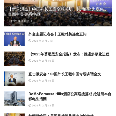
【世界观点】中国外长回应全球关切：以”和平”为底色，
直面中美关系挑战
2025 年 3 月 7 日
外交主题记者会丨王毅对美连发五问
2025 年 3 月 7 日
《2025年慕尼黑安全报告》发布：推进多极化进程
2025 年 2 月 15 日
直击慕安会：中国外长王毅中国专场讲话全文
2025 年 2 月 15 日
DoMoFormosa Hills酒店公寓迎接落成 抢进熊本台
积电生活圈
2025 年 2 月 13 日
特朗普惊语：美国将接管及拥有加沙地带