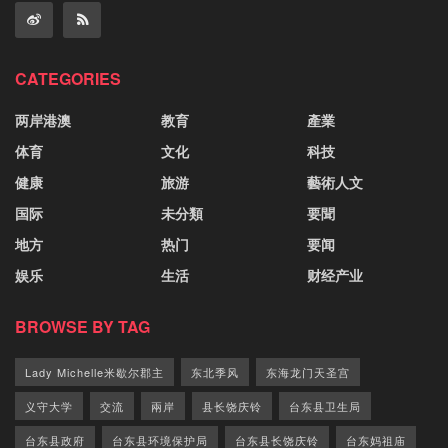
CATEGORIES
两岸港澳
教育
產業
体育
文化
科技
健康
旅游
藝術人文
国际
未分類
要聞
地方
热门
要闻
娱乐
生活
财经产业
BROWSE BY TAG
Lady Michelle米歇尔郡主
东北季风
东海龙门天圣宫
义守大学
交流
兩岸
县长饶庆铃
台东县卫生局
台东县政府
台东县环境保护局
台东县长饶庆铃
台东妈祖庙