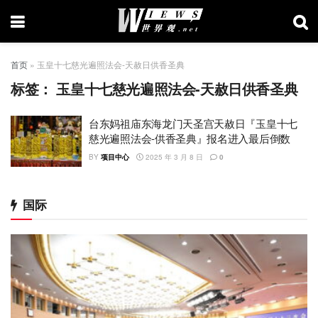
首页
»
玉皇十七慈光遍照法会-天赦日供香圣典
标签：
玉皇十七慈光遍照法会-天赦日供香圣典
台东妈祖庙东海龙门天圣宫天赦日『玉皇十七
慈光遍照法会-供香圣典』报名进入最后倒数
BY
项目中心
2025 年 3 月 8 日
0
国际