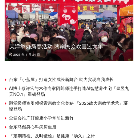
天津举办新春活动 两岸民众欢喜过大年
2025 年 1 月 24 日
台东『小蓝屋』打造女性成长新舞台 助力实现自我成长
AI博士蔡许宏与木作专家阿郎师连手打造AI智慧养生宅『皇昱九
天NO.1』重磅登场
殿堂级师资引领探索宗教文化奥秘 『2025政大宗教学术营』璀
璨登场
全健会推广好健康小学堂前进新竹
台东马偕身心科病房重启
『定期筛检、及时镜检』是健康『肠久』之计