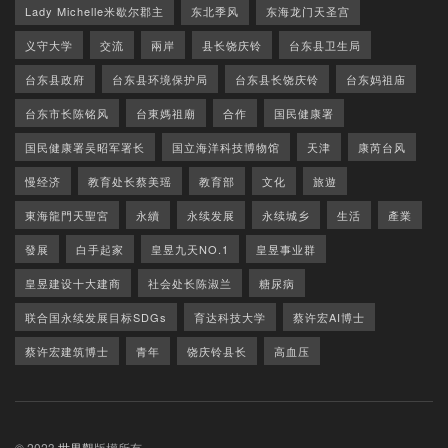
Lady Michelle米歇尔郡主
东北季风
东海龙门天圣宫
义守大学
交流
兩岸
县长饶庆铃
台东县卫生局
台东县政府
台东县环境保护局
台东县长饶庆铃
台东妈祖庙
台东市长陈铭风
台東媽祖廟
合作
国民健康署
国民健康署吴昭军署长
国立海洋科技博物馆
天津
康芮台风
慢经济
教育处长蔡美瑶
教育部
文化
旅遊
東海龍門天聖宮
永續
永续发展
永续城乡
生活
產業
發展
白手起家
皇昱九天NO.1
皇昱事业群
皇昱建设十大建商
社会处长陈淑兰
糖尿病
联合国永续发展目标SDGs
育达科技大学
蔡许宏AI博士
蔡许宏建筑博士
青年
饶庆铃县长
高血压
© 2023
世界觀
版權所有.