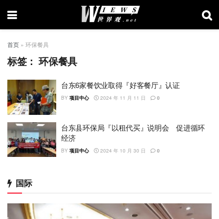
首页
»
环保餐具
标签：
环保餐具
台东6家餐饮业取得『好客餐厅』认证
BY
项目中心
2024 年 11 月 11 日
0
台东县环保局『以租代买』说明会 促进循环
经济
BY
项目中心
2024 年 10 月 30 日
0
国际