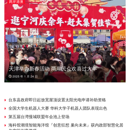
两岸港澳
天津举办新春活动 两岸民众欢喜过大年
2025 年 1 月 24 日
台东县政府即日起放宽屋顶设置太阳光电申请补助资格
全国大学生机器人大赛 华科大学子机器人团队表现出色
第五届台湾慢城联盟年会池上登场
海科馆潮境智能海洋馆『创意狂想 巢向未来』获内政部智慧化居