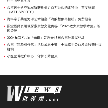
住空间创意奖项
台湾选手勇夺冠军斩获价值近百万台币的比特币 首度称霸
《MTT SPORTS》
海科亲子共创海洋艺术飨宴『海的想象马拉松』免费报名
殿堂级师资引领探索宗教文化奥秘 『2025政大宗教学术营』璀
璨登场
2024柏霖PoLin『光谱』音乐会13日台东波浪屋登场
台东『租税柑仔店』活动成果丰硕 全民携手公益发票转赠社福
机构
小区营养推广中心 守护长辈健康