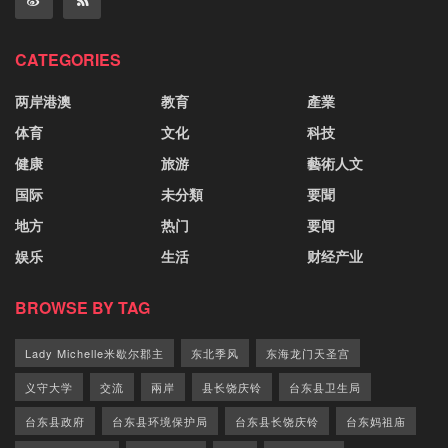
CATEGORIES
两岸港澳
教育
產業
体育
文化
科技
健康
旅游
藝術人文
国际
未分類
要聞
地方
热门
要闻
娱乐
生活
财经产业
BROWSE BY TAG
Lady Michelle米歇尔郡主
东北季风
东海龙门天圣宫
义守大学
交流
兩岸
县长饶庆铃
台东县卫生局
台东县政府
台东县环境保护局
台东县长饶庆铃
台东妈祖庙