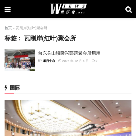
首页
»
瓦刚岸(红叶)聚会所
标签：
瓦刚岸(红叶)聚会所
台东关山镇隆兴部落聚会所启用
BY
项目中心
2024 年 12 月 6 日
0
国际