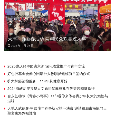
天津举办新春活动 两岸民众欢喜过大年
2025 年 1 月 24 日
2025饶庆铃率团访京沪 深化农业推广与青年交流
好心肝基金会爱心回馈台大教职员健检项目签约仪式
扩大肺癌筛检服务 114年从健康开始
2024海峡两岸共祭人文始祖伏羲典礼在先啬宫圆满举行
台东艺穗节《青春小鸟事》11/9邀你来体会青少年长大的烦恼与
滋味
天地人武德會-甲辰龍年春祭祈安禮斗法會 迎請祖廟東海龍門天
聖宮東海媽祖護壇