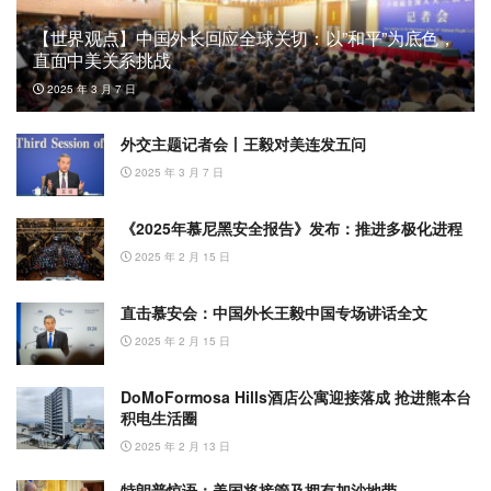
【世界观点】中国外长回应全球关切：以”和平”为底色，
直面中美关系挑战
2025 年 3 月 7 日
外交主题记者会丨王毅对美连发五问
2025 年 3 月 7 日
《2025年慕尼黑安全报告》发布：推进多极化进程
2025 年 2 月 15 日
直击慕安会：中国外长王毅中国专场讲话全文
2025 年 2 月 15 日
DoMoFormosa Hills酒店公寓迎接落成 抢进熊本台
积电生活圈
2025 年 2 月 13 日
特朗普惊语：美国将接管及拥有加沙地带