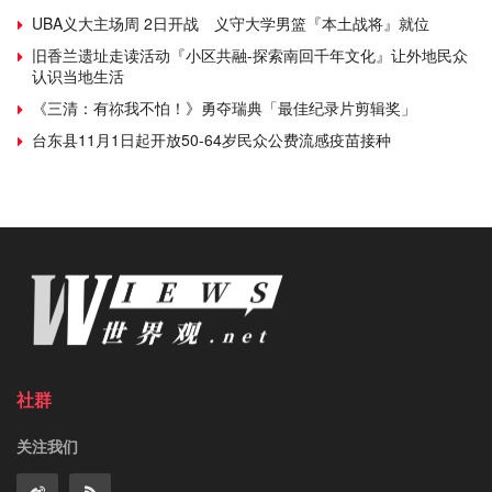
UBA义大主场周 2日开战 义守大学男篮『本土战将』就位
旧香兰遗址走读活动『小区共融-探索南回千年文化』让外地民众
认识当地生活
《三清：有祢我不怕！》勇夺瑞典「最佳纪录片剪辑奖」
台东县11月1日起开放50-64岁民众公费流感疫苗接种
社群
关注我们