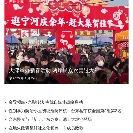
两岸港澳
天津举办新春活动 两岸民众欢喜过大年
2025 年 1 月 24 日
金导领航×光影传法 寺院自媒体战略启动
性别暴力防治小区初级预防评核 台东县荣获全国第2组第2名
台东慢食节『新．台东办桌』池上大坡池登场
在地朱政骐见轩社文化复兴 向成员致敬