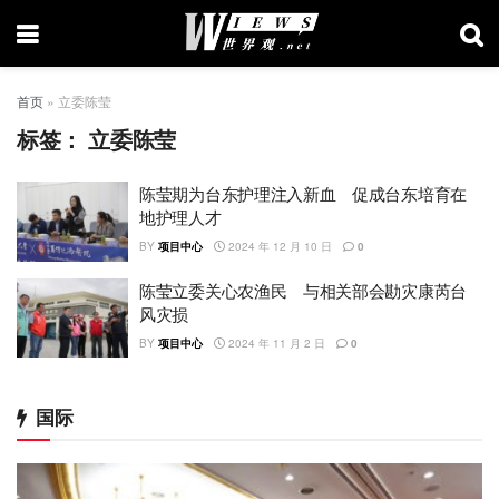
首页
»
立委陈莹
标签：
立委陈莹
陈莹期为台东护理注入新血 促成台东培育在
地护理人才
BY
项目中心
2024 年 12 月 10 日
0
陈莹立委关心农渔民 与相关部会勘灾康芮台
风灾损
BY
项目中心
2024 年 11 月 2 日
0
国际