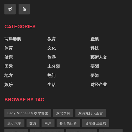
CATEGORIES
两岸港澳
教育
產業
体育
文化
科技
健康
旅游
藝術人文
国际
未分類
要聞
地方
热门
要闻
娱乐
生活
财经产业
BROWSE BY TAG
Lady Michelle米歇尔郡主
东北季风
东海龙门天圣宫
义守大学
交流
兩岸
县长饶庆铃
台东县卫生局