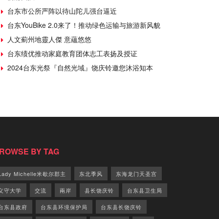
台东市公所严阵以待山陀儿强台逼近
台东YouBike 2.0来了！推动绿色运输与旅游新风貌
人文薊州地靈人傑 意蘊悠悠
台东绩优推动家庭教育团体志工表扬及授证
2024台东光祭『自然光域』饶庆铃邀您沐浴知本
ROWSE BY TAG
Lady Michelle米歇尔郡主
东北季风
东海龙门天圣宫
义守大学
交流
兩岸
县长饶庆铃
台东县卫生局
台东县政府
台东县环境保护局
台东县长饶庆铃