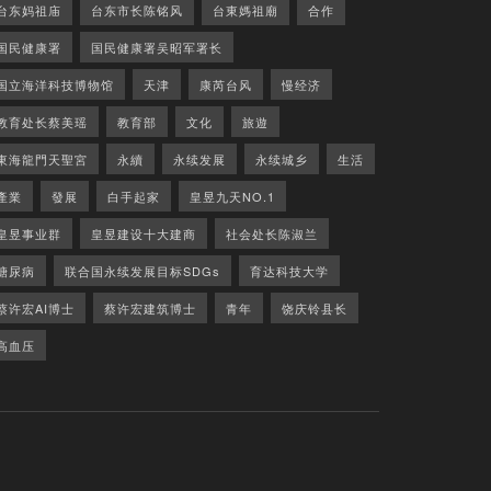
台东妈祖庙
台东市长陈铭风
台東媽祖廟
合作
国民健康署
国民健康署吴昭军署长
国立海洋科技博物馆
天津
康芮台风
慢经济
教育处长蔡美瑶
教育部
文化
旅遊
東海龍門天聖宮
永續
永续发展
永续城乡
生活
產業
發展
白手起家
皇昱九天NO.1
皇昱事业群
皇昱建设十大建商
社会处长陈淑兰
糖尿病
联合国永续发展目标SDGs
育达科技大学
蔡许宏AI博士
蔡许宏建筑博士
青年
饶庆铃县长
高血压