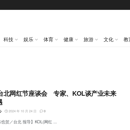
科技
娱乐
体育
健康
旅游
文化
教
24台北网红节座谈会 专家、KOL谈产业未来
遇
2024 年 10 月 24 日
心
0
也贺／台北 报导】KOL(网红 ...