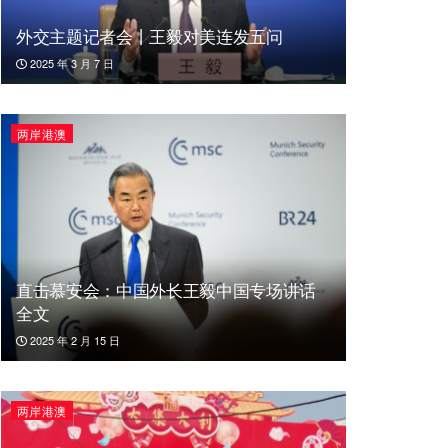
外交主题记者会丨王毅对美连发五问
2025 年 3 月 7 日
两岸港澳
直击慕安会：中国外长王毅中国专场讲话
全文
2025 年 2 月 15 日
两岸港澳