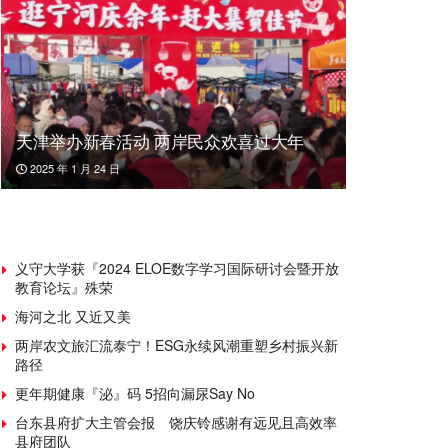
天津举办新春活动 两岸民众欢喜过大年
2025 年 1 月 24 日
义守大学获『2024 ELOE数字学习国际研讨会暨开放
教育论坛』殊荣
海河之北 又近又美
两岸农文旅汇流泰宁！ESG永续风潮重塑乡村振兴新
路径
更年期健康『泌』码 5招向漏尿Say No
台东县府扩大主管会报 饶庆铃感谢有远见且高效率
县府团队