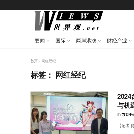
要闻
国际
两岸港澳
财经产业
首页
»
网红经纪
标签：
网红经纪
20
与机
BY
项目中
【记者 陈