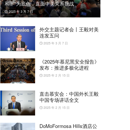
和平”为底色，直面中美关系挑战
2025 年 3 月 7 日
外交主题记者会丨王毅对美
连发五问
2025 年 3 月 7 日
《2025年慕尼黑安全报告》
发布：推进多极化进程
2025 年 2 月 15 日
直击慕安会：中国外长王毅
中国专场讲话全文
2025 年 2 月 15 日
DoMoFormosa Hills酒店公