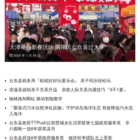
天津举办新春活动 两岸民众欢喜过大年
2025 年 1 月 24 日
台东县税务局『租税好好玩童乐会』 亲子同乐轻松玩
浪漫圣诞助亲子关系升温 亲密人际关系沟通技巧『3不1要』
翰林推AI网站 驱动智能教学
『聚落式污水自然净化设施』守护绿岛海洋生态 有效降低污水流
入海洋
台东县政府TTPush以智慧城乡生活荣获第七届政府服务奖 非
六都唯一连6年获奖县市
台东县府连6年获政府服务奖 饶庆铃率团队北上受奖