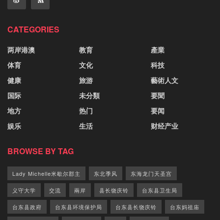
CATEGORIES
两岸港澳
教育
產業
体育
文化
科技
健康
旅游
藝術人文
国际
未分類
要聞
地方
热门
要闻
娱乐
生活
财经产业
BROWSE BY TAG
Lady Michelle米歇尔郡主
东北季风
东海龙门天圣宫
义守大学
交流
兩岸
县长饶庆铃
台东县卫生局
台东县政府
台东县环境保护局
台东县长饶庆铃
台东妈祖庙