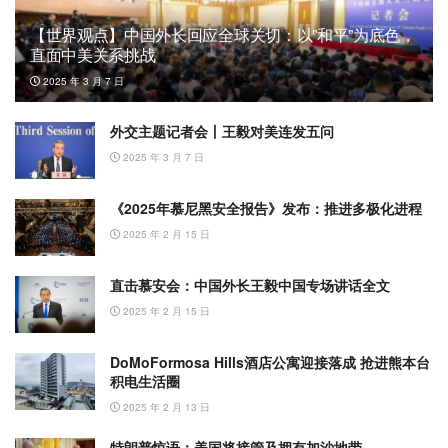
【世界观点】中国外长回应全球关切：以”和平”为底色，
直面中美关系挑战
2025 年 3 月 7 日
外交主题记者会丨王毅对美连发五问
2025 年 3 月 7 日
《2025年慕尼黑安全报告》发布：推进多极化进程
2025 年 2 月 15 日
直击慕安会：中国外长王毅中国专场讲话全文
2025 年 2 月 15 日
DoMoFormosa Hills酒店公寓迎接落成 抢进熊本台
积电生活圈
2025 年 2 月 13 日
特朗普惊语：美国将接管及拥有加沙地带