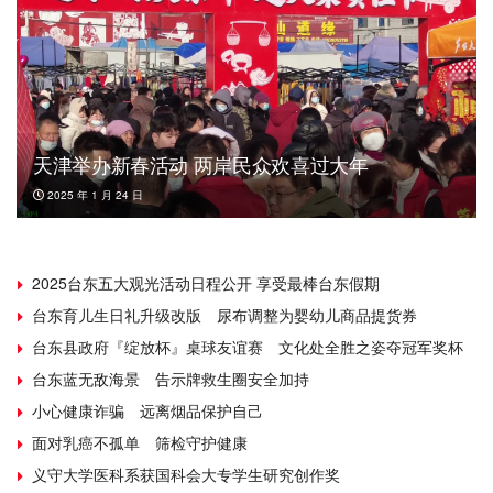
天津举办新春活动 两岸民众欢喜过大年
2025 年 1 月 24 日
2025台东五大观光活动日程公开 享受最棒台东假期
台东育儿生日礼升级改版 尿布调整为婴幼儿商品提货券
台东县政府『绽放杯』桌球友谊赛 文化处全胜之姿夺冠军奖杯
台东蓝无敌海景 告示牌救生圈安全加持
小心健康诈骗 远离烟品保护自己
面对乳癌不孤单 筛检守护健康
义守大学医科系获国科会大专学生研究创作奖