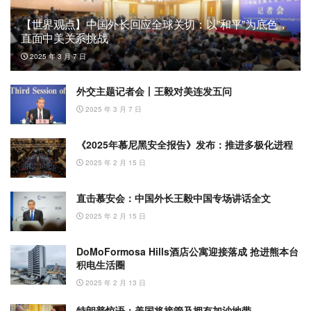
【世界观点】中国外长回应全球关切：以”和平”为底色，
直面中美关系挑战
2025 年 3 月 7 日
外交主题记者会丨王毅对美连发五问
2025 年 3 月 7 日
《2025年慕尼黑安全报告》发布：推进多极化进程
2025 年 2 月 15 日
直击慕安会：中国外长王毅中国专场讲话全文
2025 年 2 月 15 日
DoMoFormosa Hills酒店公寓迎接落成 抢进熊本台
积电生活圈
2025 年 2 月 13 日
特朗普惊语：美国将接管及拥有加沙地带