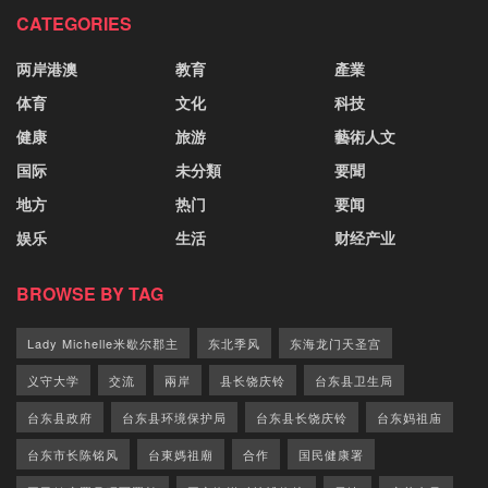
CATEGORIES
两岸港澳
教育
產業
体育
文化
科技
健康
旅游
藝術人文
国际
未分類
要聞
地方
热门
要闻
娱乐
生活
财经产业
BROWSE BY TAG
Lady Michelle米歇尔郡主
东北季风
东海龙门天圣宫
义守大学
交流
兩岸
县长饶庆铃
台东县卫生局
台东县政府
台东县环境保护局
台东县长饶庆铃
台东妈祖庙
台东市长陈铭风
台東媽祖廟
合作
国民健康署