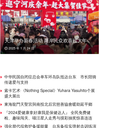
天津举办新春活动 两岸民众欢喜过大年
2025 年 1 月 24 日
中华民国自闭症总会单车环岛队抵达台东 市长陪骑
传递爱与支持
索卡艺术‧《Nothing Special》Yuhara Yasuhito个展
盛大展出
東海龍門天聖宮與南投北后宮慈善協會暖助延平鄉
『2024爱健康拿好康我是保健达人』 全民免费健
检、趣味闯关、喵汪星人走秀与摸彩抽奖惊喜连连
强化替代役救护备援能量 台东备役实弹射击训练演