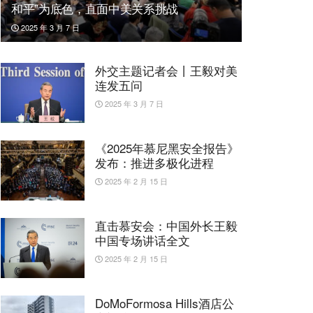
和平”为底色，直面中美关系挑战
2025 年 3 月 7 日
外交主题记者会丨王毅对美
连发五问
2025 年 3 月 7 日
《2025年慕尼黑安全报告》
发布：推进多极化进程
2025 年 2 月 15 日
直击慕安会：中国外长王毅
中国专场讲话全文
2025 年 2 月 15 日
DoMoFormosa Hills酒店公