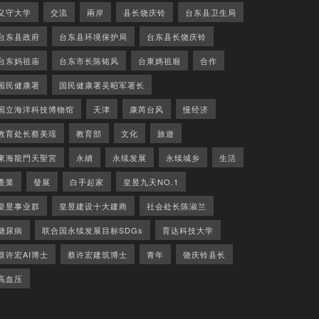
义守大学
交流
兩岸
县长饶庆铃
台东县卫生局
台东县政府
台东县环境保护局
台东县长饶庆铃
台东妈祖庙
台东市长陈铭风
台東媽祖廟
合作
国民健康署
国民健康署吴昭军署长
国立海洋科技博物馆
天津
康芮台风
慢经济
教育处长蔡美瑶
教育部
文化
旅遊
東海龍門天聖宮
永續
永续发展
永续城乡
生活
產業
發展
白手起家
皇昱九天NO.1
皇昱事业群
皇昱建设十大建商
社会处长陈淑兰
糖尿病
联合国永续发展目标SDGs
育达科技大学
蔡许宏AI博士
蔡许宏建筑博士
青年
饶庆铃县长
高血压