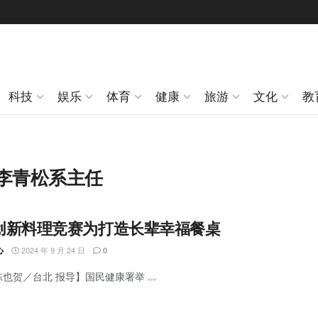
科技
娱乐
体育
健康
旅游
文化
教
李青松系主任
创新料理竞赛为打造长辈幸福餐桌
2024 年 9 月 24 日
心
0
陈也贺／台北 报导】国民健康署举 ...