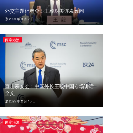
外交主题记者会丨王毅对美连发五问
2025 年 3 月 7 日
两岸港澳
直击慕安会：中国外长王毅中国专场讲话
全文
2025 年 2 月 15 日
两岸港澳