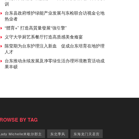
训
台东县政府维护绿能产业发展与东检联合访视金仑地
热业者
“體育+” 打造高質量發展“強引擎”
义守大学厨艺系餐厅打造高质感美食飨宴
陈莹期为台东护理注入新血 促成台东培育在地护理
人才
台东推动永续发展及净零绿生活办理环境教育活动成
果丰硕
ROWSE BY TAG
Lady Michelle米歇尔郡主
东北季风
东海龙门天圣宫