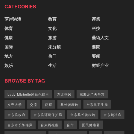
CATEGORIES
两岸港澳
教育
產業
体育
文化
科技
健康
旅游
藝術人文
国际
未分類
要聞
地方
热门
要闻
娱乐
生活
财经产业
BROWSE BY TAG
Lady Michelle米歇尔郡主
东北季风
东海龙门天圣宫
义守大学
交流
兩岸
县长饶庆铃
台东县卫生局
台东县政府
台东县环境保护局
台东县长饶庆铃
台东妈祖庙
台东市长陈铭风
台東媽祖廟
合作
国民健康署