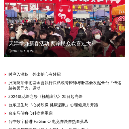
天津举办新春活动 两岸民众欢喜过大年
2025 年 1 月 24 日
时序入深秋 外出护心有妙招
肝病防治學術基金會執行長粘曉菁醫師与肝基会发起全台『传递
慈善领导力』运动
2024鐵花燈之祭《極地童話》25日起亮燈
台东卫生局『心灵映像 健康启航』心理健康月开跑
台东马偕身心科病房重启
台中数字精进 PaGamO 电竞赛决赛热血落幕