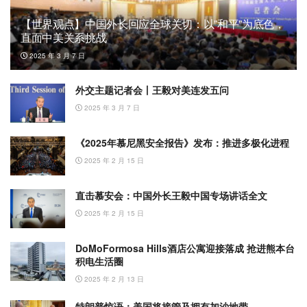
【世界观点】中国外长回应全球关切：以”和平”为底色，
直面中美关系挑战
2025 年 3 月 7 日
外交主题记者会丨王毅对美连发五问
2025 年 3 月 7 日
《2025年慕尼黑安全报告》发布：推进多极化进程
2025 年 2 月 15 日
直击慕安会：中国外长王毅中国专场讲话全文
2025 年 2 月 15 日
DoMoFormosa Hills酒店公寓迎接落成 抢进熊本台
积电生活圈
2025 年 2 月 13 日
特朗普惊语：美国将接管及拥有加沙地带