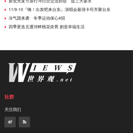
新党光复节游行冲日台交流协会 提三大要求
11/9-10『嗨！出发吧来台东』演唱会最强卡司齐聚台东
冷气团来袭 冬季运动保心4招
四季更迭北運河畔桃花依舊 創造幸福生活
社群
关注我们