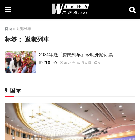
首页
»
返鄉列車
标签：
返鄉列車
2024年底『原民列车』今晚开始订票
BY
项目中心
2024 年 12 月 2 日
0
国际