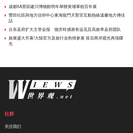
成都5A景區建川博物館明年舉辦黃埔軍校百年展
豐田社區與地方信仰中心東海龍門天聖宮互動熱絡溫馨地方傳佳
話
台东县府扩大主管会报 饶庆铃感谢有远见且高效率县府团队
旅展盛大开幕!大陆官方及旅行业热情参展 疫后两岸观光再现曙
光
社群
关注我们