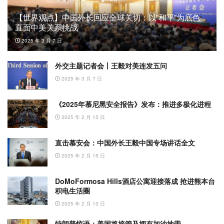
【世界观点】中国外长回应全球关切：以”和平”为底色，
直面中美关系挑战
2025 年 3 月 7 日
外交主题记者会丨王毅对美连发五问
2025 年 3 月 7 日
《2025年慕尼黑安全报告》发布：推进多极化进程
2025 年 2 月 15 日
直击慕安会：中国外长王毅中国专场讲话全文
2025 年 2 月 15 日
DoMoFormosa Hills酒店公寓迎接落成 抢进熊本台
积电生活圈
2025 年 2 月 13 日
特朗普惊语：美国将接管及拥有加沙地带