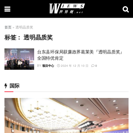
首页
»
透明晶质奖
标签：
透明晶质奖
台东县环保局获廉政界葛莱美『透明晶质奖』
全国特优肯定
BY
项目中心
2024 年 12 月 10 日
0
国际