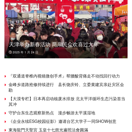
天津举办新春活动 两岸民众欢喜过大年
2025 年 1 月 24 日
『双通道脊椎内视镜微创手术』帮腰酸背痛走不动找回行动力
金峰乡道路抢修持续进行 县长饶庆铃、立委黄建宾亲赴灾区会
勘
【大漠专栏】日本再启动核废水排放 北太平洋循环生态污染首当
其冲
守护台东生态观察新热点 漫步畅游太平溪湿地
《企业永续ESG校园征影》邀请台艺大学子一同SHOW创意
東海龍門天聖宮 玉皇十七慈光遍照法會圓滿