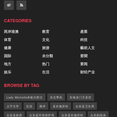
CATEGORIES
两岸港澳
教育
產業
体育
文化
科技
健康
旅游
藝術人文
国际
未分類
要聞
地方
热门
要闻
娱乐
生活
财经产业
BROWSE BY TAG
Lady Michelle米歇尔郡主
东北季风
东海龙门天圣宫
义守大学
交流
兩岸
县长饶庆铃
台东县卫生局
台东县政府
台东县环境保护局
台东县长饶庆铃
台东妈祖庙