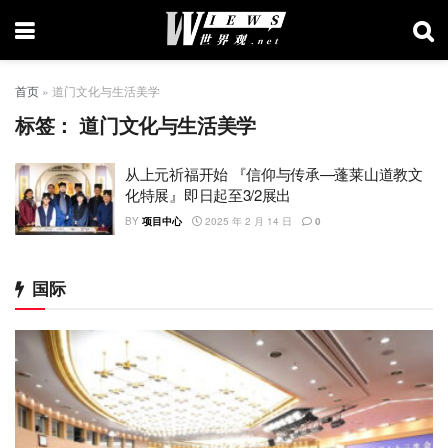
首页
»
道门文化与生活美学
标签：
道门文化与生活美学
从上元祈福开始 『信仰与传承—蓬莱山道教文
化特展』即日起至3/2展出
BY
项目中心
2025 年 2 月 14 日
0
国际