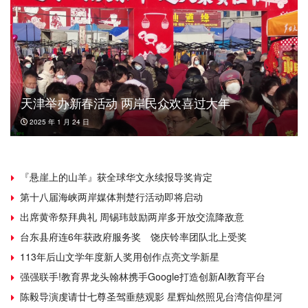
天津举办新春活动 两岸民众欢喜过大年
2025 年 1 月 24 日
『悬崖上的山羊』获全球华文永续报导奖肯定
第十八届海峡两岸媒体荆楚行活动即将启动
出席黄帝祭拜典礼 周锡玮鼓励两岸多开放交流降敌意
台东县府连6年获政府服务奖 饶庆铃率团队北上受奖
113年后山文学年度新人奖用创作点亮文学新星
强强联手!教育界龙头翰林携手Google打造创新AI教育平台
陈毅导演虔请廿七尊圣驾垂慈观影 星辉灿然照见台湾信仰星河