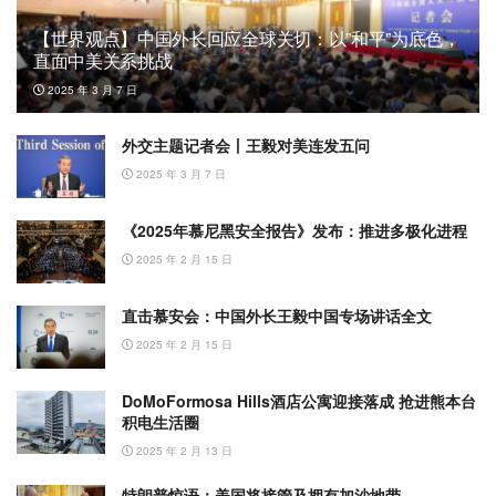
【世界观点】中国外长回应全球关切：以”和平”为底色，
直面中美关系挑战
2025 年 3 月 7 日
外交主题记者会丨王毅对美连发五问
2025 年 3 月 7 日
《2025年慕尼黑安全报告》发布：推进多极化进程
2025 年 2 月 15 日
直击慕安会：中国外长王毅中国专场讲话全文
2025 年 2 月 15 日
DoMoFormosa Hills酒店公寓迎接落成 抢进熊本台
积电生活圈
2025 年 2 月 13 日
特朗普惊语：美国将接管及拥有加沙地带