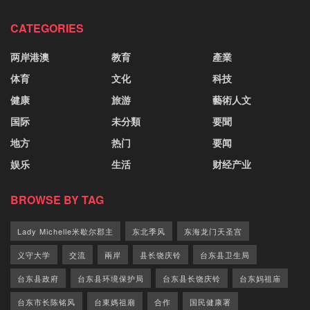
CATEGORIES
两岸港澳
教育
產業
体育
文化
科技
健康
旅游
藝術人文
国际
未分類
要聞
地方
热门
要闻
娱乐
生活
财经产业
BROWSE BY TAG
Lady Michelle米歇尔郡主
东北季风
东海龙门天圣宫
义守大学
交流
兩岸
县长饶庆铃
台东县卫生局
台东县政府
台东县环境保护局
台东县长饶庆铃
台东妈祖庙
台东市长陈铭风
台東媽祖廟
合作
国民健康署