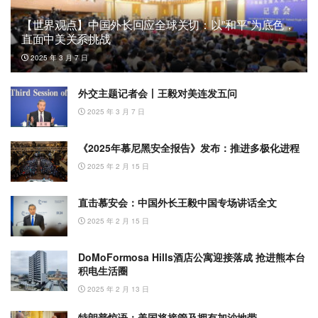
【世界观点】中国外长回应全球关切：以”和平”为底色，
直面中美关系挑战
2025 年 3 月 7 日
外交主题记者会丨王毅对美连发五问
2025 年 3 月 7 日
《2025年慕尼黑安全报告》发布：推进多极化进程
2025 年 2 月 15 日
直击慕安会：中国外长王毅中国专场讲话全文
2025 年 2 月 15 日
DoMoFormosa Hills酒店公寓迎接落成 抢进熊本台
积电生活圈
2025 年 2 月 13 日
特朗普惊语：美国将接管及拥有加沙地带