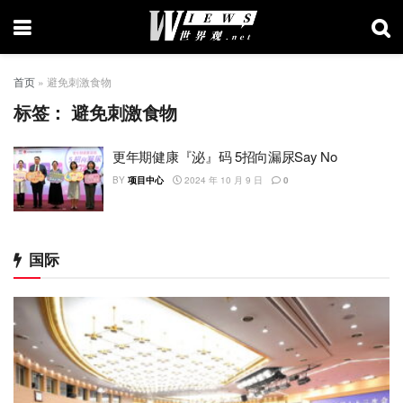
首页
»
避免刺激食物
标签：
避免刺激食物
更年期健康『泌』码 5招向漏尿Say No
BY
项目中心
2024 年 10 月 9 日
0
国际