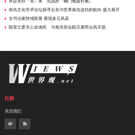
奔赴美好『胃』来 先战胜『幽门螺旋杆菌』
南岛文化学术论坛探寻台东与世界南岛连结的航向 盛大展开
女书法家跨域联展 展现多元风采
陈莹立委关心农渔民 与相关部会勘灾康芮台风灾损
社群
关注我们