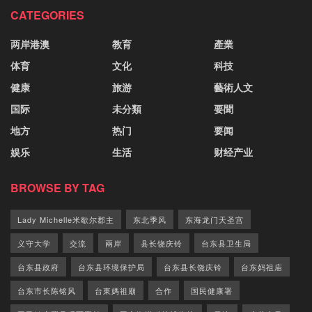
CATEGORIES
两岸港澳
教育
產業
体育
文化
科技
健康
旅游
藝術人文
国际
未分類
要聞
地方
热门
要闻
娱乐
生活
财经产业
BROWSE BY TAG
Lady Michelle米歇尔郡主
东北季风
东海龙门天圣宫
义守大学
交流
兩岸
县长饶庆铃
台东县卫生局
台东县政府
台东县环境保护局
台东县长饶庆铃
台东妈祖庙
台东市长陈铭风
台東媽祖廟
合作
国民健康署