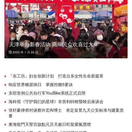
天津举办新春活动 两岸民众欢喜过大年
2025 年 1 月 24 日
『东工坊』妇女创新计划 打造台东女性生命新篇章
响应世界糖尿病日 掌握控糖5要诀
东部首例公共自行车YouBike系统正式启用
海科馆《守护我们的星球》非营利特映暨映后座谈会
张轩豪律师对谈蔡许宏AI博士 肯定皇昱九天公安标准与建案质
量
東海龍門天聖宮啟點元旦天赦日旺龍紫氣寶燈