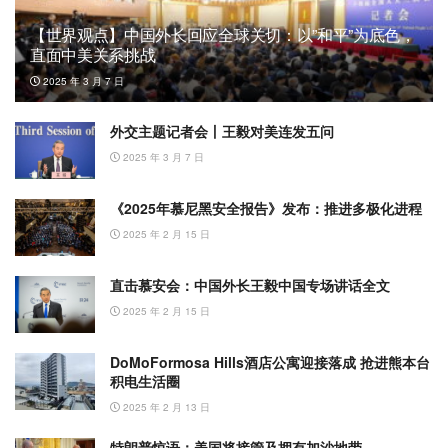
【世界观点】中国外长回应全球关切：以”和平”为底色，
直面中美关系挑战
2025 年 3 月 7 日
外交主题记者会丨王毅对美连发五问
2025 年 3 月 7 日
《2025年慕尼黑安全报告》发布：推进多极化进程
2025 年 2 月 15 日
直击慕安会：中国外长王毅中国专场讲话全文
2025 年 2 月 15 日
DoMoFormosa Hills酒店公寓迎接落成 抢进熊本台
积电生活圈
2025 年 2 月 13 日
特朗普惊语：美国将接管及拥有加沙地带