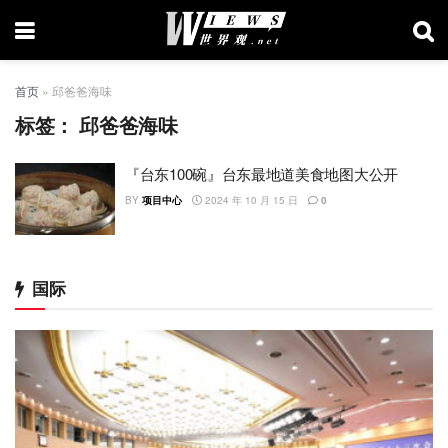
首页
»
邱爸爸海味
标签：
邱爸爸海味
『台东100碗』台东最地道美食地图大公开
BY
项目中心
2024 年 10 月 15 日
0
国际