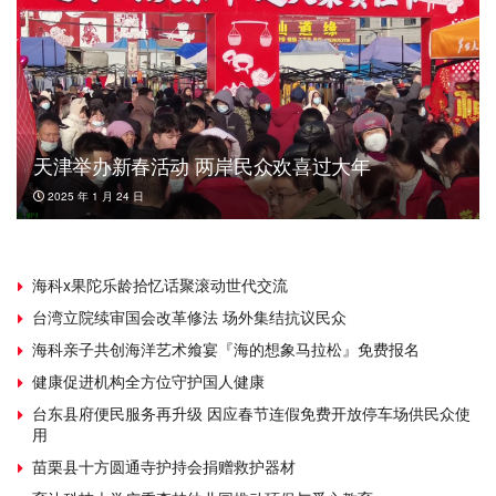
天津举办新春活动 两岸民众欢喜过大年
2025 年 1 月 24 日
海科x果陀乐龄拾忆话聚滚动世代交流
台湾立院续审国会改革修法 场外集结抗议民众
海科亲子共创海洋艺术飨宴『海的想象马拉松』免费报名
健康促进机构全方位守护国人健康
台东县府便民服务再升级 因应春节连假免费开放停车场供民众使
用
苗栗县十方圆通寺护持会捐赠救护器材