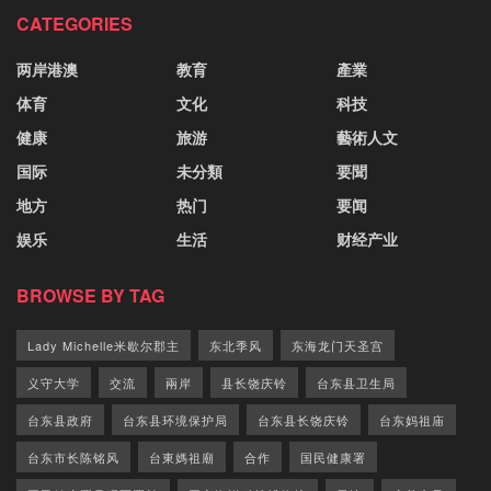
CATEGORIES
两岸港澳
教育
產業
体育
文化
科技
健康
旅游
藝術人文
国际
未分類
要聞
地方
热门
要闻
娱乐
生活
财经产业
BROWSE BY TAG
Lady Michelle米歇尔郡主
东北季风
东海龙门天圣宫
义守大学
交流
兩岸
县长饶庆铃
台东县卫生局
台东县政府
台东县环境保护局
台东县长饶庆铃
台东妈祖庙
台东市长陈铭风
台東媽祖廟
合作
国民健康署