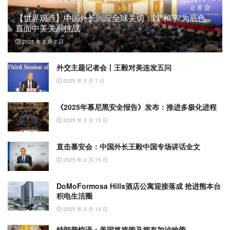
【世界观点】中国外长回应全球关切：以”和平”为底色，
直面中美关系挑战
2025 年 3 月 7 日
外交主题记者会丨王毅对美连发五问
2025 年 3 月 7 日
《2025年慕尼黑安全报告》发布：推进多极化进程
2025 年 2 月 15 日
直击慕安会：中国外长王毅中国专场讲话全文
2025 年 2 月 15 日
DoMoFormosa Hills酒店公寓迎接落成 抢进熊本台
积电生活圈
2025 年 2 月 13 日
特朗普惊语：美国将接管及拥有加沙地带