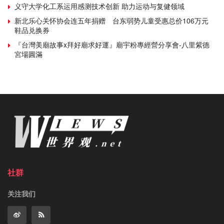
义守大学化工系运用感测技术创新 助力运动与复健领域
新北乐心关怀协会连五年捐赠 台东弱势儿童受惠总价106万元
鞋品兑换券
『台灣美廟故事x拜好廟求好運』廟宇粉專經營分享會-八里紫德
宮場圓滿
社群
关注我们