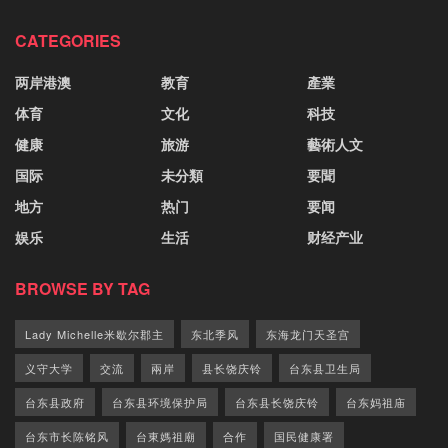
CATEGORIES
两岸港澳
教育
產業
体育
文化
科技
健康
旅游
藝術人文
国际
未分類
要聞
地方
热门
要闻
娱乐
生活
财经产业
BROWSE BY TAG
Lady Michelle米歇尔郡主
东北季风
东海龙门天圣宫
义守大学
交流
兩岸
县长饶庆铃
台东县卫生局
台东县政府
台东县环境保护局
台东县长饶庆铃
台东妈祖庙
台东市长陈铭风
台東媽祖廟
合作
国民健康署