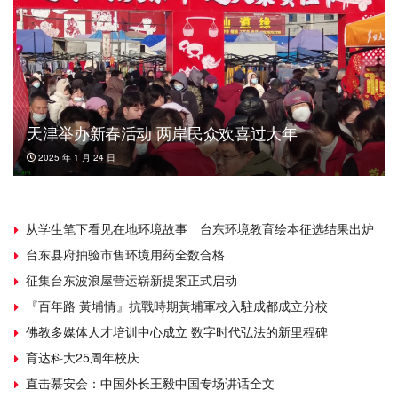
天津举办新春活动 两岸民众欢喜过大年
2025 年 1 月 24 日
从学生笔下看见在地环境故事 台东环境教育绘本征选结果出炉
台东县府抽验市售环境用药全数合格
征集台东波浪屋营运崭新提案正式启动
『百年路 黃埔情』抗戰時期黃埔軍校入駐成都成立分校
佛教多媒体人才培训中心成立 数字时代弘法的新里程碑
育达科大25周年校庆
直击慕安会：中国外长王毅中国专场讲话全文