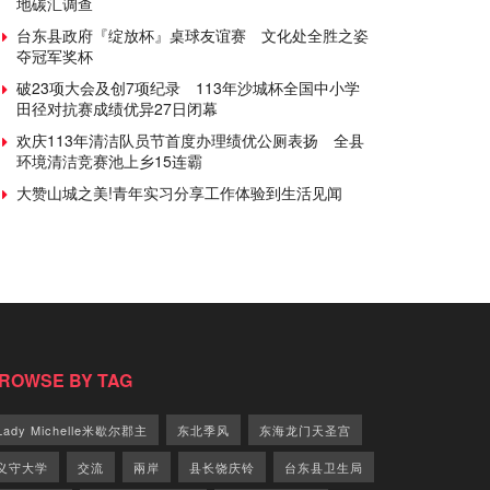
地碳汇调查
台东县政府『绽放杯』桌球友谊赛 文化处全胜之姿
夺冠军奖杯
破23项大会及创7项纪录 113年沙城杯全国中小学
田径对抗赛成绩优异27日闭幕
欢庆113年清洁队员节首度办理绩优公厕表扬 全县
环境清洁竞赛池上乡15连霸
大赞山城之美!青年实习分享工作体验到生活见闻
ROWSE BY TAG
Lady Michelle米歇尔郡主
东北季风
东海龙门天圣宫
义守大学
交流
兩岸
县长饶庆铃
台东县卫生局