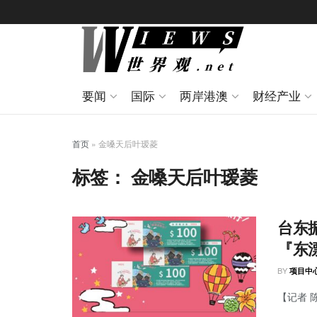
要闻
国际
两岸港澳
财经产业
首页
»
金嗓天后叶瑷菱
标签：
金嗓天后叶瑷菱
台东
『东
BY
项目中
【记者 