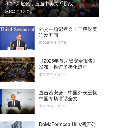
和平”为底色，直面中美关系挑战
2025 年 3 月 7 日
外交主题记者会丨王毅对美
连发五问
2025 年 3 月 7 日
《2025年慕尼黑安全报告》
发布：推进多极化进程
2025 年 2 月 15 日
直击慕安会：中国外长王毅
中国专场讲话全文
2025 年 2 月 15 日
DoMoFormosa Hills酒店公