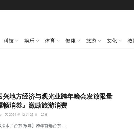
科技
娱乐
体育
健康
旅游
文化
教
振兴地方经济与观光业跨年晚会发放限量
漂畅消券』激励旅游消费
2024 年 12 月 23 日
心
0
陈法水／台东 报导】跨年首选台东 ...