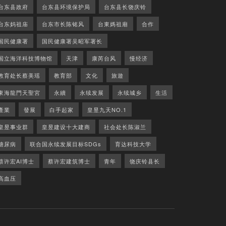
台东县政府
台东县环境保护局
台东县长饶庆铃
台东妈祖庙
台东市长陈铭风
台東媽祖廟
合作
国民健康署
国民健康署吴昭军署长
国立海洋科技博物馆
天津
康芮台风
慢经济
教育处长蔡美瑶
教育部
文化
旅遊
東海龍門天聖宮
永續
永续发展
永续城乡
生活
產業
發展
白手起家
皇昱九天NO.1
皇昱事业群
皇昱建设十大建商
社会处长陈淑兰
糖尿病
联合国永续发展目标SDGs
育达科技大学
蔡许宏AI博士
蔡许宏建筑博士
青年
饶庆铃县长
高血压