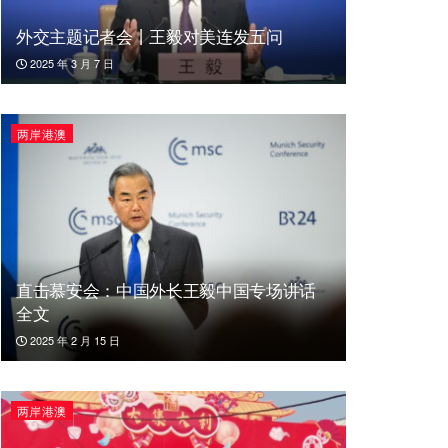
外交主题记者会丨王毅对美连发五问
2025 年 3 月 7 日
两岸港澳
直击慕安会：中国外长王毅中国专场讲话
全文
2025 年 2 月 15 日
两岸港澳