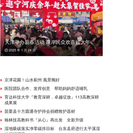
天津举办新春活动 两岸民众欢喜过大年
2025 年 1 月 24 日
京津花園！山水薊州 風景獨好
医院团队合作、发挥创意 帮助妈妈舒适哺乳
育达科技大学『教育深耕．卓越绽放』113高教深耕
成果展
苗栗县十方圆通寺护持会捐赠救护器材
翰林技高教科书『从心』再出发 全新升级
湿地吸碳落实净零碳排目标 台东县府进行太平溪湿