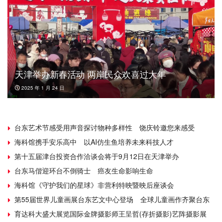
天津举办新春活动 两岸民众欢喜过大年
2025 年 1 月 24 日
台东艺术节感受用声音探讨物种多样性 饶庆铃邀您来感受
海科馆携手安乐高中 以AI仿生鱼培养未来科技人才
第十五届津台投资合作洽谈会将于9月12日在天津举办
台东马偕迎环台不倒骑士 癌友生命影响生命
海科馆《守护我们的星球》非营利特映暨映后座谈会
第55届世界儿童画展台东艺文中心登场 全球儿童画作齐聚台东
育达科大盛大展览国际金牌摄影师王呈哲(存折摄影)艺阵摄影展