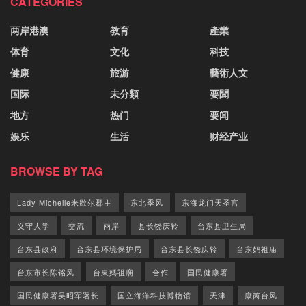
CATEGORIES
两岸港澳
教育
產業
体育
文化
科技
健康
旅游
藝術人文
国际
未分類
要聞
地方
热门
要闻
娱乐
生活
财经产业
BROWSE BY TAG
Lady Michelle米歇尔郡主
东北季风
东海龙门天圣宫
义守大学
交流
兩岸
县长饶庆铃
台东县卫生局
台东县政府
台东县环境保护局
台东县长饶庆铃
台东妈祖庙
台东市长陈铭风
台東媽祖廟
合作
国民健康署
国民健康署吴昭军署长
国立海洋科技博物馆
天津
康芮台风