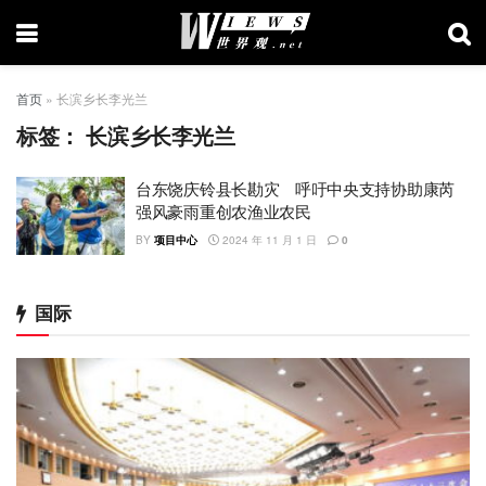
首页
»
长滨乡长李光兰
标签：
长滨乡长李光兰
台东饶庆铃县长勘灾 呼吁中央支持协助康芮
强风豪雨重创农渔业农民
BY
项目中心
2024 年 11 月 1 日
0
国际