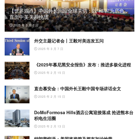
【世界观点】中国外长回应全球关切：以”和平”为底色，
直面中美关系挑战
2025 年 3 月 7 日
外交主题记者会丨王毅对美连发五问
2025 年 3 月 7 日
《2025年慕尼黑安全报告》发布：推进多极化进程
2025 年 2 月 15 日
直击慕安会：中国外长王毅中国专场讲话全文
2025 年 2 月 15 日
DoMoFormosa Hills酒店公寓迎接落成 抢进熊本台
积电生活圈
2025 年 2 月 13 日
特朗普惊语：美国将接管及拥有加沙地带