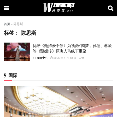
首页
»
陈思斯
标签：
陈思斯
优酷《甄嬛爱不停》为“甄粉”圆梦，孙俪、蒋欣
等《甄嬛传》原班人马线下重聚
BY
项目中心
2025 年 1 月 13 日
0
国际