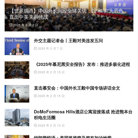
【世界观点】中国外长回应全球关切：以”和平”为底色，
直面中美关系挑战
2025 年 3 月 7 日
外交主题记者会丨王毅对美连发五问
2025 年 3 月 7 日
《2025年慕尼黑安全报告》发布：推进多极化进程
2025 年 2 月 15 日
直击慕安会：中国外长王毅中国专场讲话全文
2025 年 2 月 15 日
DoMoFormosa Hills酒店公寓迎接落成 抢进熊本台
积电生活圈
2025 年 2 月 13 日
特朗普惊语：美国将接管及拥有加沙地带