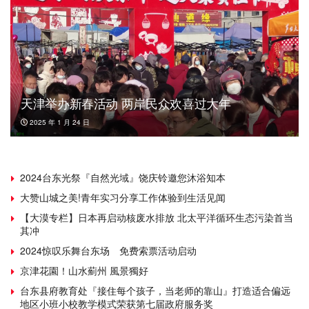
天津举办新春活动 两岸民众欢喜过大年
2025 年 1 月 24 日
2024台东光祭『自然光域』饶庆铃邀您沐浴知本
大赞山城之美!青年实习分享工作体验到生活见闻
【大漠专栏】日本再启动核废水排放 北太平洋循环生态污染首当
其冲
2024惊叹乐舞台东场 免费索票活动启动
京津花園！山水薊州 風景獨好
台东县府教育处『接住每个孩子，当老师的靠山』打造适合偏远
地区小班小校教学模式荣获第七届政府服务奖