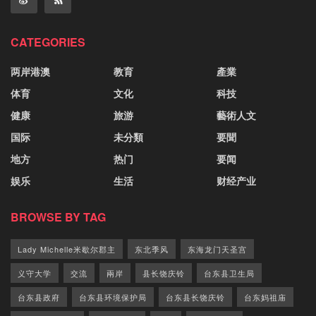
CATEGORIES
两岸港澳
教育
產業
体育
文化
科技
健康
旅游
藝術人文
国际
未分類
要聞
地方
热门
要闻
娱乐
生活
财经产业
BROWSE BY TAG
Lady Michelle米歇尔郡主
东北季风
东海龙门天圣宫
义守大学
交流
兩岸
县长饶庆铃
台东县卫生局
台东县政府
台东县环境保护局
台东县长饶庆铃
台东妈祖庙