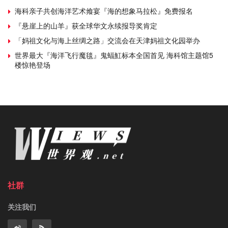
海科亲子共创海洋艺术飨宴『海的想象马拉松』免费报名
『悬崖上的山羊』获全球华文永续报导奖肯定
「妈祖文化与海上丝绸之路」交流会在天津妈祖文化园举办
世界最大『海洋飞行魔毯』鬼蝠魟标本全国首见 海科馆主题馆5
楼惊艳登场
社群
关注我们