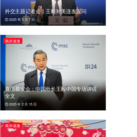
外交主题记者会丨王毅对美连发五问
2025 年 3 月 7 日
两岸港澳
直击慕安会：中国外长王毅中国专场讲话
全文
2025 年 2 月 15 日
两岸港澳