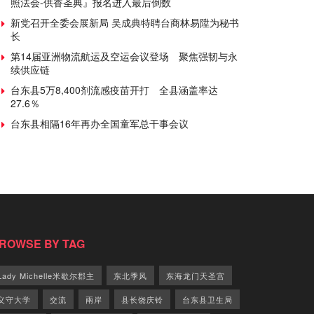
照法会-供香圣典』报名进入最后倒数
新党召开全委会展新局 吴成典特聘台商林易陞为秘书
长
第14届亚洲物流航运及空运会议登场 聚焦强韧与永
续供应链
台东县5万8,400剂流感疫苗开打 全县涵盖率达
27.6％
台东县相隔16年再办全国童军总干事会议
ROWSE BY TAG
Lady Michelle米歇尔郡主
东北季风
东海龙门天圣宫
义守大学
交流
兩岸
县长饶庆铃
台东县卫生局