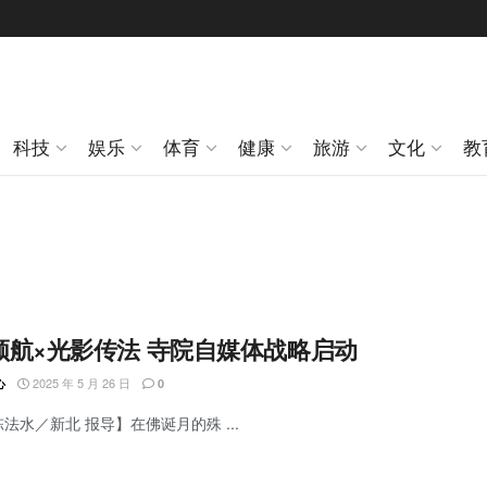
科技
娱乐
体育
健康
旅游
文化
教
领航×光影传法 寺院自媒体战略启动
2025 年 5 月 26 日
心
0
陈法水／新北 报导】在佛诞月的殊 ...