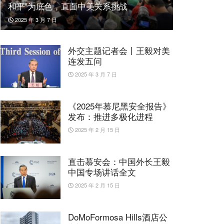
和平”为底色，直面中美关系挑战
2025 年 3 月 7 日
外交主题记者会丨王毅对美
连发五问
2025 年 3 月 7 日
《2025年慕尼黑安全报告》
发布：推进多极化进程
2025 年 2 月 15 日
直击慕安会：中国外长王毅
中国专场讲话全文
2025 年 2 月 15 日
DoMoFormosa Hills酒店公