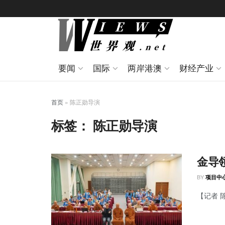
要闻
国际
两岸港澳
财经产业
首页
»
陈正勋导演
标签：
陈正勋导演
金导
BY
项目中
【记者 