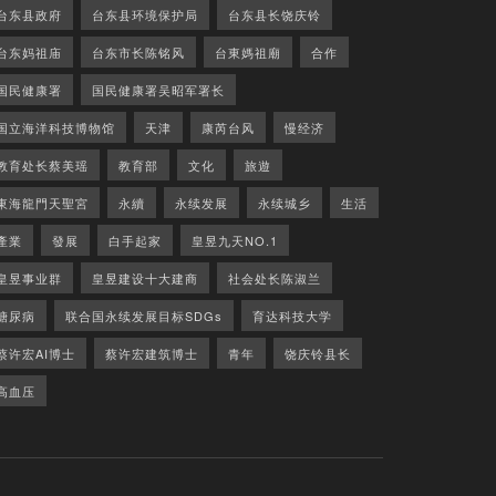
台东县政府
台东县环境保护局
台东县长饶庆铃
台东妈祖庙
台东市长陈铭风
台東媽祖廟
合作
国民健康署
国民健康署吴昭军署长
国立海洋科技博物馆
天津
康芮台风
慢经济
教育处长蔡美瑶
教育部
文化
旅遊
東海龍門天聖宮
永續
永续发展
永续城乡
生活
產業
發展
白手起家
皇昱九天NO.1
皇昱事业群
皇昱建设十大建商
社会处长陈淑兰
糖尿病
联合国永续发展目标SDGs
育达科技大学
蔡许宏AI博士
蔡许宏建筑博士
青年
饶庆铃县长
高血压