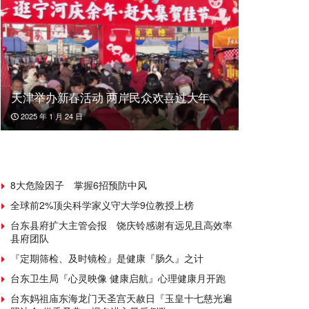
天津举办新春活动 两岸民众欢喜过大年
2025 年 1 月 24 日
8大危险因子 掌握6招预防中风
全球前2%顶尖科学家义守大学9位教授上榜
台东县府扩大主管会报 饶庆铃感谢有远见且高效率
县府团队
『定期筛检、及时镜检』是健康『肠久』之计
台东卫生局『心灵映像 健康启航』心理健康月开跑
台东妈祖庙东海龙门天圣宫天赦日『玉皇十七慈光遍