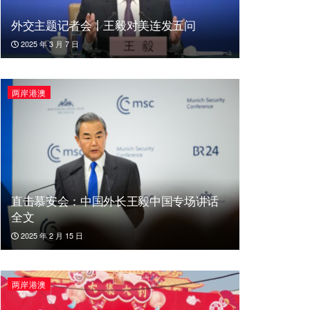
外交主题记者会丨王毅对美连发五问
2025 年 3 月 7 日
两岸港澳
直击慕安会：中国外长王毅中国专场讲话
全文
2025 年 2 月 15 日
两岸港澳