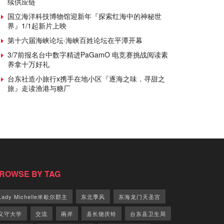
续供应链
国立海洋科技博物馆迎新年『探索红海中的神秘世
界』1/1起新片上映
第十六届海峡论坛·海峡百姓论坛在平潭开幕
3/7前报名台中数字精进PaGamO 电竞赛挑战阅读素
养拿十万好礼
台东社造小旅行x携手在地小区『逐海之味．寻甜之
旅』走读渔港与糖厂
ROWSE BY TAG
Lady Michelle米歇尔郡主
东北季风
东海龙门天圣宫
义守大学
交流
兩岸
县长饶庆铃
台东县卫生局