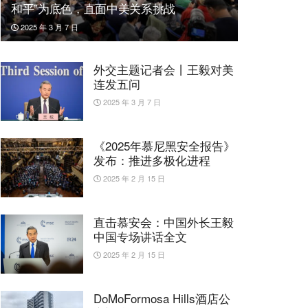
和平”为底色，直面中美关系挑战
2025 年 3 月 7 日
外交主题记者会丨王毅对美
连发五问
2025 年 3 月 7 日
《2025年慕尼黑安全报告》
发布：推进多极化进程
2025 年 2 月 15 日
直击慕安会：中国外长王毅
中国专场讲话全文
2025 年 2 月 15 日
DoMoFormosa Hills酒店公