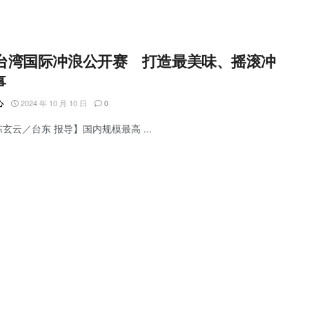
24台湾国际冲浪公开赛 打造最美味、摇滚冲
事
2024 年 10 月 10 日
心
0
陈玄云／台东 报导】国内规模最高 ...