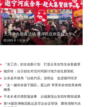
天津举办新春活动 两岸民众欢喜过大年
2025 年 1 月 24 日
『东工坊』妇女创新计划 打造台东女性生命新篇章
饶庆铃：台日创生对话共同探讨地方创生新契机
台东县环保局『以租代买』说明会 促进循环经济
『走一趟布农孩子园区』鸾山村 享受布农传统美食闻
梅香
千名长者共谱部落故事 云端展现台东四年辉煌成果
第14届亚洲物流航运及空运会议登场 聚焦强韧与永