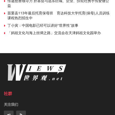
传递慈善领导力 肝基会与远东巨城、企业、扶轮社携手传爱做公
益
苗栗县113年最后托育保母班 育达科技大学托育(保母)人员训练
课程热烈招生中
丁小寅：中国电影已经可以讲好“世界性”故事
「妈祖文化与海上丝绸之路」交流会在天津妈祖文化园举办
社群
关注我们