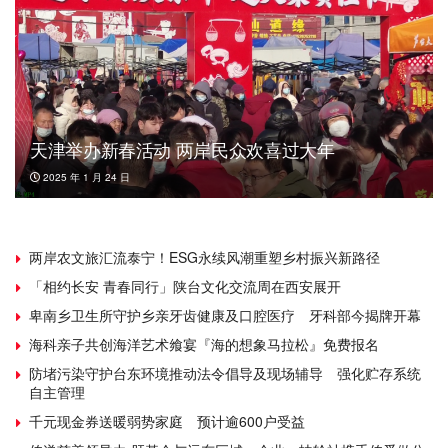
天津举办新春活动 两岸民众欢喜过大年
2025 年 1 月 24 日
两岸农文旅汇流泰宁！ESG永续风潮重塑乡村振兴新路径
「相约长安 青春同行」陕台文化交流周在西安展开
卑南乡卫生所守护乡亲牙齿健康及口腔医疗 牙科部今揭牌开幕
海科亲子共创海洋艺术飨宴『海的想象马拉松』免费报名
防堵污染守护台东环境推动法令倡导及现场辅导 强化贮存系统
自主管理
千元现金券送暖弱势家庭 预计逾600户受益