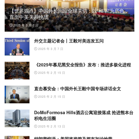
【世界观点】中国外长回应全球关切：以”和平”为底色，
直面中美关系挑战
2025 年 3 月 7 日
外交主题记者会丨王毅对美连发五问
2025 年 3 月 7 日
《2025年慕尼黑安全报告》发布：推进多极化进程
2025 年 2 月 15 日
直击慕安会：中国外长王毅中国专场讲话全文
2025 年 2 月 15 日
DoMoFormosa Hills酒店公寓迎接落成 抢进熊本台
积电生活圈
2025 年 2 月 13 日
特朗普惊语：美国将接管及拥有加沙地带