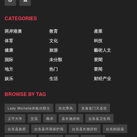
CATEGORIES
两岸港澳
教育
產業
体育
文化
科技
健康
旅游
藝術人文
国际
未分類
要聞
地方
热门
要闻
娱乐
生活
财经产业
BROWSE BY TAG
Lady Michelle米歇尔郡主
东北季风
东海龙门天圣宫
义守大学
交流
兩岸
县长饶庆铃
台东县卫生局
台东县政府
台东县环境保护局
台东县长饶庆铃
台东妈祖庙