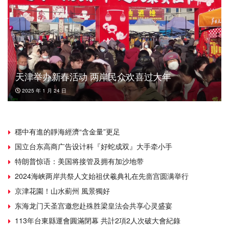
天津举办新春活动 两岸民众欢喜过大年
2025 年 1 月 24 日
穩中有進的靜海經濟“含金量”更足
国立台东高商广告设计科『好蛇成双』大手牵小手
特朗普惊语：美国将接管及拥有加沙地带
2024海峡两岸共祭人文始祖伏羲典礼在先啬宫圆满举行
京津花園！山水薊州 風景獨好
东海龙门天圣宫邀您赴殊胜梁皇法会共享心灵盛宴
113年台東縣運會圓滿閉幕 共計2項2人次破大會紀錄