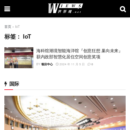
首页
»
IoT
标签：
IoT
海科馆潮境智能海洋馆『创意狂想 巢向未来』
获内政部智慧化居住空间创意奖项
BY
项目中心
2024 年 11 月 5 日
0
国际