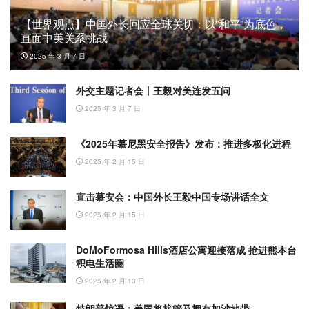
【世界观点】中国外长回应全球关切：以”和平”为底色，
直面中美关系挑战
2025 年 3 月 7 日
外交主题记者会丨王毅对美连发五问
2025 年 3 月 7 日
《2025年慕尼黑安全报告》发布：推进多极化进程
2025 年 2 月 15 日
直击慕安会：中国外长王毅中国专场讲话全文
2025 年 2 月 15 日
DoMoFormosa Hills酒店公寓迎接落成 抢进熊本台
积电生活圈
2025 年 2 月 13 日
特朗普惊语：美国将接管及拥有加沙地带