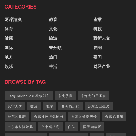
CATEGORIES
两岸港澳
教育
產業
体育
文化
科技
健康
旅游
藝術人文
国际
未分類
要聞
地方
热门
要闻
娱乐
生活
财经产业
BROWSE BY TAG
Lady Michelle米歇尔郡主
东北季风
东海龙门天圣宫
义守大学
交流
兩岸
县长饶庆铃
台东县卫生局
台东县政府
台东县环境保护局
台东县长饶庆铃
台东妈祖庙
台东市长陈铭风
台東媽祖廟
合作
国民健康署