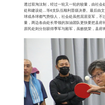
透过双淘汰制，经过一轮又一轮的较量，由社会
处和建设处…等6支队伍顺利晋级决赛。最后由
球或杀球都气势惊人，社会处虽然屈居亚军，不
量，两边各由处长带领的加油团队更快要把县府
原民处则分别获得季军与殿军，虽败犹荣，县府