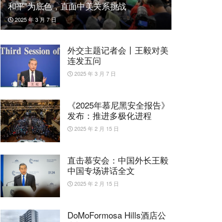
和平”为底色，直面中美关系挑战
2025 年 3 月 7 日
外交主题记者会丨王毅对美
连发五问
2025 年 3 月 7 日
《2025年慕尼黑安全报告》
发布：推进多极化进程
2025 年 2 月 15 日
直击慕安会：中国外长王毅
中国专场讲话全文
2025 年 2 月 15 日
DoMoFormosa Hills酒店公