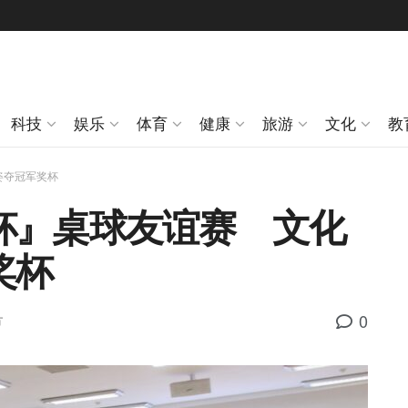
科技
娱乐
体育
健康
旅游
文化
教
姿夺冠军奖杯
杯』桌球友谊赛 文化
奖杯
0
方