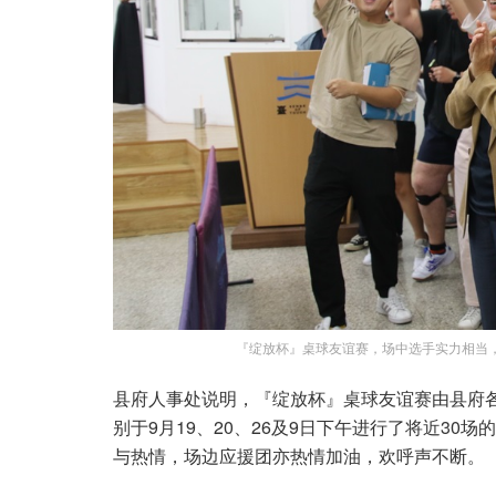
『绽放杯』桌球友谊赛，场中选手实力相当
县府人事处说明，『绽放杯』桌球友谊赛由县府各
别于9月19、20、26及9日下午进行了将近3
与热情，场边应援团亦热情加油，欢呼声不断。