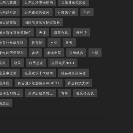
台东县政府
台东县环境保护局
台东县长饶庆铃
台东妈祖庙
台东市长陈铭风
台東媽祖廟
合作
国民健康署
国民健康署吴昭军署长
国立海洋科技博物馆
天津
康芮台风
慢经济
教育处长蔡美瑶
教育部
文化
旅遊
東海龍門天聖宮
永續
永续发展
永续城乡
生活
產業
發展
白手起家
皇昱九天NO.1
皇昱事业群
皇昱建设十大建商
社会处长陈淑兰
糖尿病
联合国永续发展目标SDGs
育达科技大学
蔡许宏AI博士
蔡许宏建筑博士
青年
饶庆铃县长
高血压