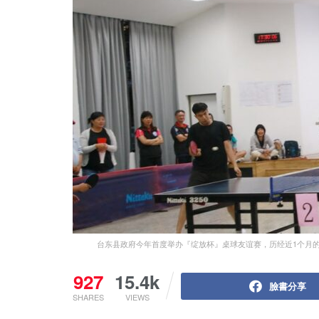
台东县政府今年首度举办『绽放杯』桌球友谊赛，历经近1个月
927
15.4k
臉書分享
SHARES
VIEWS