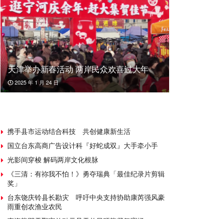
天津举办新春活动 两岸民众欢喜过大年
2025 年 1 月 24 日
携手县市运动结合科技 共创健康新生活
国立台东高商广告设计科『好蛇成双』大手牵小手
光影间穿梭 解码两岸文化根脉
《三清：有祢我不怕！》勇夺瑞典「最佳纪录片剪辑
奖」
台东饶庆铃县长勘灾 呼吁中央支持协助康芮强风豪
雨重创农渔业农民