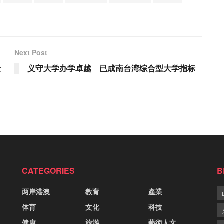
Next Post
金
义守大学办学卓越 已成南台湾综合型大学指标
CATEGORIES
B
两岸港澳
教育
產業
体育
文化
科技
健康
旅游
藝術人文