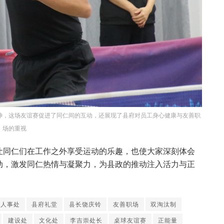
神，这场友谊赛促进了同仁间的互动，还展现了县府对员工身心健康与友善职
场的重视
让同仁们在工作之外享受运动的乐趣，也使大家深刻体会
动，激发同仁热情与凝聚力，为县政的推动注入活力与正
府人事处
县府礼堂
县长饶庆铃
友善职场
双淘汰制
建设处
文化处
李吉崇处长
桌球友谊赛
正能量