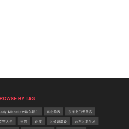
ROWSE BY TAG
Lady Michelle米歇尔郡主
东北季风
东海龙门天圣宫
义守大学
交流
兩岸
县长饶庆铃
台东县卫生局