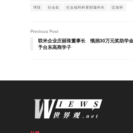
球技
社会处
社会福利科黄郁璇科长
绽放杯
Previous Post
联米企业庄丽珠董事长 慨捐30万元奖助学
予台东高商学子