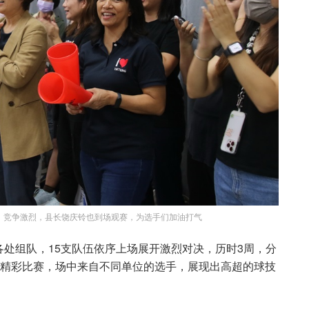
，竞争激烈，县长饶庆铃也到场观赛，为选手们加油打气
处组队，15支队伍依序上场展开激烈对决，历时3周，分
0场的精彩比赛，场中来自不同单位的选手，展现出高超的球技