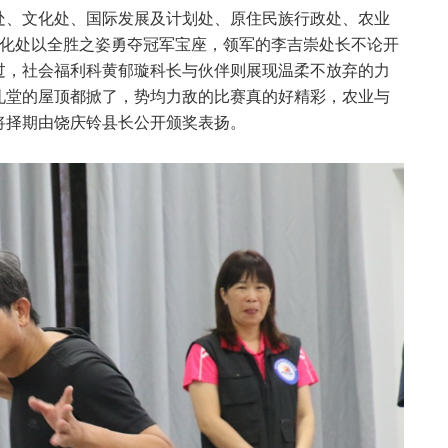
处、文化处、国际发展及计划处、原住民族行政处、农业
文化处以全胜之姿勇夺冠军宝座，领军的李吉崇处长不论开
过，社会福利科黄郁璇科长与伙伴则展现温柔不放弃的力
礼堂的屋顶都掀了，势均力敌的比赛真的好精彩，农业与
将择期由饶庆铃县长公开颁奖表扬。