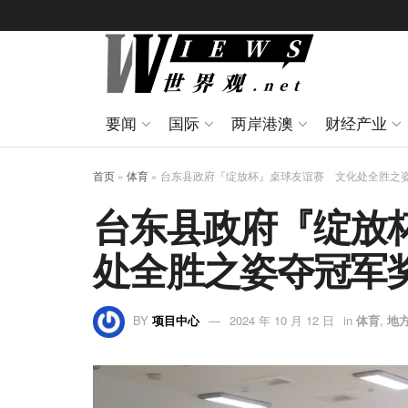
要闻
国际
两岸港澳
财经产业
首页
»
体育
»
台东县政府『绽放杯』桌球友谊赛 文化处全胜之
台东县政府『绽放
处全胜之姿夺冠军
BY
项目中心
2024 年 10 月 12 日
in
体育
,
地