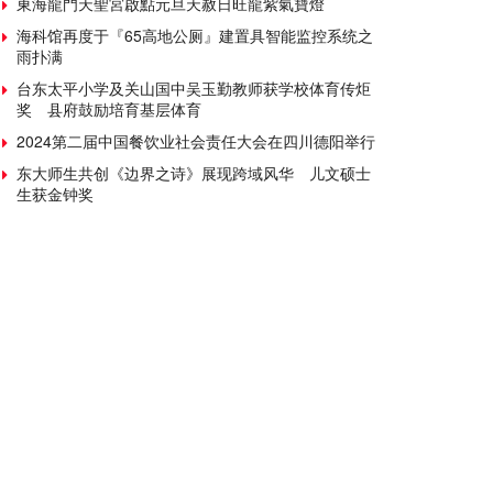
東海龍門天聖宮啟點元旦天赦日旺龍紫氣寶燈
海科馆再度于『65高地公厕』建置具智能监控系统之
雨扑满
台东太平小学及关山国中吴玉勤教师获学校体育传炬
奖 县府鼓励培育基层体育
2024第二届中国餐饮业社会责任大会在四川德阳举行
东大师生共创《边界之诗》展现跨域风华 儿文硕士
生获金钟奖