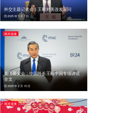
外交主题记者会丨王毅对美连发五问
2025 年 3 月 7 日
两岸港澳
直击慕安会：中国外长王毅中国专场讲话
全文
2025 年 2 月 15 日
两岸港澳