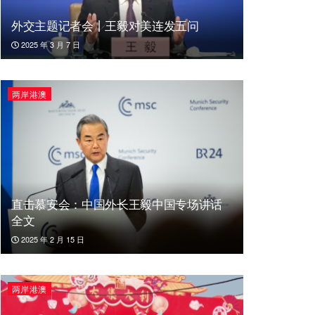
外交主题记者会丨王毅对美连发五问
2025 年 3 月 7 日
两岸港澳
直击慕安会：中国外长王毅中国专场讲话
全文
2025 年 2 月 15 日
两岸港澳