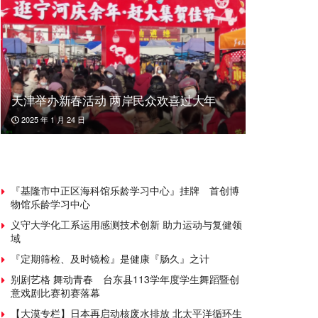
天津举办新春活动 两岸民众欢喜过大年
2025 年 1 月 24 日
『基隆市中正区海科馆乐龄学习中心』挂牌 首创博
物馆乐龄学习中心
义守大学化工系运用感测技术创新 助力运动与复健领
域
『定期筛检、及时镜检』是健康『肠久』之计
别剧艺格 舞动青春 台东县113学年度学生舞蹈暨创
意戏剧比赛初赛落幕
【大漠专栏】日本再启动核废水排放 北太平洋循环生