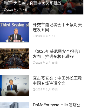
和平”为底色，直面中美关系挑战
2025 年 3 月 7 日
外交主题记者会丨王毅对美
连发五问
2025 年 3 月 7 日
《2025年慕尼黑安全报告》
发布：推进多极化进程
2025 年 2 月 15 日
直击慕安会：中国外长王毅
中国专场讲话全文
2025 年 2 月 15 日
DoMoFormosa Hills酒店公