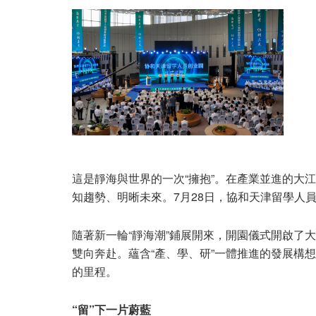
這是靜海與世界的一次“擁抱”。在產業並進的大
知趨勢、明晰未來。7月28日，協和天津留學人
隨著新一輪“靜海潮”鋪展開來，開園儀式開啟了大健康
雙向奔赴。蘊含“產、學、研”一體推進的發展構
的里程。
“留”下一片蔚藍