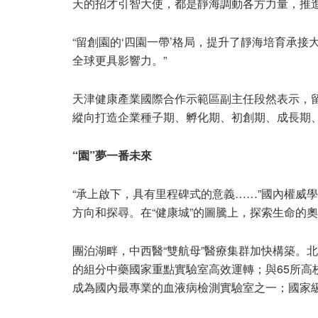
天的招才引智大使，都是靜海調動各方力量，推
“留創園的‘四園一帶’格局，提升了靜海培育承
全球更具影響力。”
天津健康產業國際合作示範區副主任段然表示，
縱向打造企業種子期、孵化期、初創期、成長期
“園”夢一番未來
“承上啟下，具有里程碑式的意義……”國內權威
方向和探尋。在“健康城”的圖騰上，探索生命的
團泊湖畔，中西醫“雙航母”醫療集群加快構築。
的組分中藥國家重點實驗室高效運轉；與65所高
成為國內最專業的血液病檢測實驗室之一；國家級