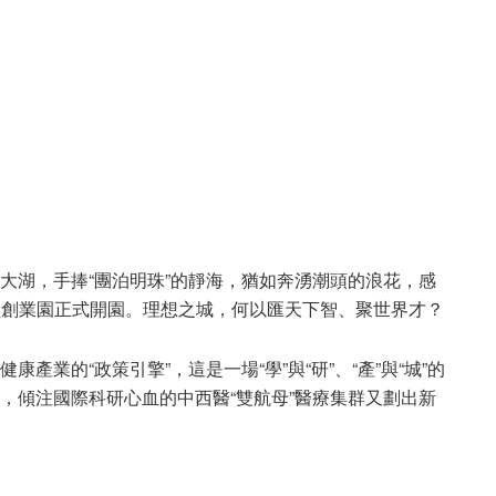
江大湖，手捧“團泊明珠”的靜海，猶如奔湧潮頭的浪花，感
員創業園正式開園。理想之城，何以匯天下智、聚世界才？
產業的“政策引擎”，這是一場“學”與“研”、“產”與“城”的
想，傾注國際科研心血的中西醫“雙航母”醫療集群又劃出新