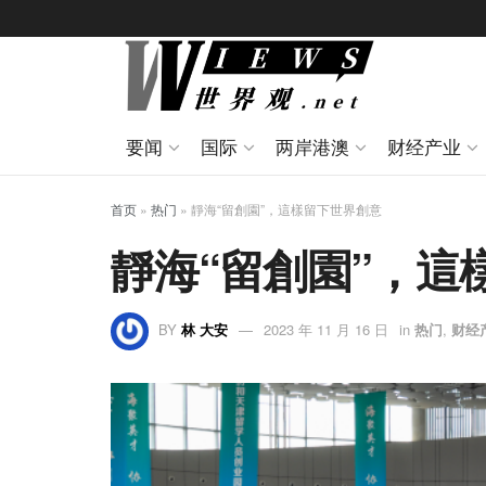
要闻
国际
两岸港澳
财经产业
首页
»
热门
»
靜海“留創園”，這樣留下世界創意
靜海“留創園”，這
BY
林 大安
2023 年 11 月 16 日
in
热门
,
财经