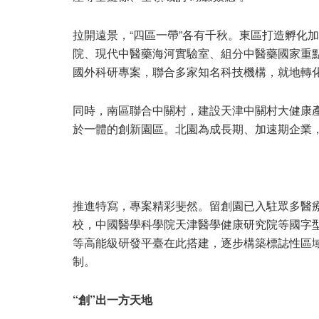
拉開遠景，“四區一帶”各有千秋。東區打造孵化
院、現代中醫藥海河實驗室、組分中醫藥國家重
國外科研專案，聯合多家知名科技機構，就地轉
同時，南區聯合中關村，建設天津中關村大健康
於一體的創新園區。北園為成長期、加速期企業
推進特寫，專案精彩斐然。留創園已入駐眾多醫
校，中國醫學科學院天津醫學健康研究院等國字
等高能級研發平臺在此搭建，逐步構築標誌性區
制。
“創”出一方天地