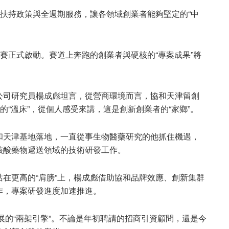
列扶持政策與全週期服務，讓各領域創業者能夠堅定的“中
項賽正式啟動。賽道上奔跑的創業者與硬核的“專案成果”將
公司研究員楊成彪坦言，從營商環境而言，協和天津留創
的“溫床”，從個人感受來講，這是創新創業者的“家鄉”。
和天津基地落地，一直從事生物醫藥研究的他抓住機遇，
核酸藥物遞送領域的技術研發工作。
在更高的“肩膀”上，楊成彪借助協和品牌效應、創新集群
作，專案研發進度加速推進。
發展的“兩架引擎”。不論是年初聘請的招商引資顧問，還是今