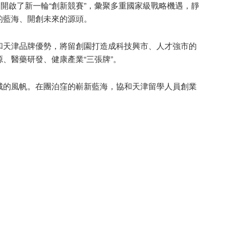
園開啟了新一輪“創新競賽”，彙聚多重國家級戰略機遇，靜
的藍海、開創未來的源頭。
和天津品牌優勢，將留創園打造成科技興市、人才強市的
、醫藥研發、健康產業“三張牌”。
城的風帆。在團泊窪的嶄新藍海，協和天津留學人員創業