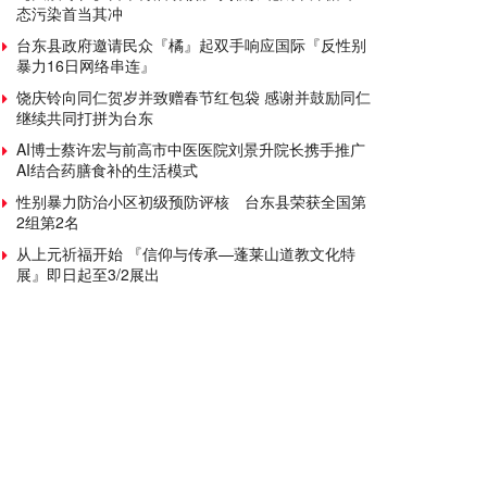
态污染首当其冲
台东县政府邀请民众『橘』起双手响应国际『反性别
暴力16日网络串连』
饶庆铃向同仁贺岁并致赠春节红包袋 感谢并鼓励同仁
继续共同打拼为台东
AI博士蔡许宏与前高市中医医院刘景升院长携手推广
AI结合药膳食补的生活模式
性别暴力防治小区初级预防评核 台东县荣获全国第
2组第2名
从上元祈福开始 『信仰与传承—蓬莱山道教文化特
展』即日起至3/2展出