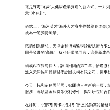
這是靜海“逐夢”大健康產業賽道的新方式。一系
意”與“奔赴”。
儀式上，“海河英才”海外人才賽生物醫藥賽道專
成為一道獨特風景。
懷揣創業構想，天津協和博精醫學診斷技術有限
園是發展的“高峰”，從科研環境而言，這是新成果
楊成彪在靜海長大，讀博回國的第二年，恰逢協
進入天津協和博精醫學診斷技術有限公司，從事
今天，協和留創園開園，掀開他人生新的一頁，站
服務、專項基金扶持等便利條件，與科研院所合
在靜海，“招商引資”與“招才引智”是推動高質量