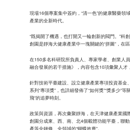
現場16個專案集中簽約，“清一色”的健康醫藥
產業的全新時代。
“既揭開了機遇，也打開又一輪創新的閥門。”科
創園是靜海大健康產業中一塊關鍵的“拼圖”，在
在150多名科研院所負責人、專家學者、創業人
融合發展的若干措施》，內容包含10項彙聚人才
針對技術平臺建設、設立健康產業專項投資基金
系列“專項獎”，也詳細發佈了“如何獎”“獎多少
飛”的追夢時刻。
政策與資源，再次彙聚靜海，在天津健康產業國際
創園分成東、西、南、北4個載體功能平臺，聯動
產等全鏈條、全領域的“蝴蝶效應”。