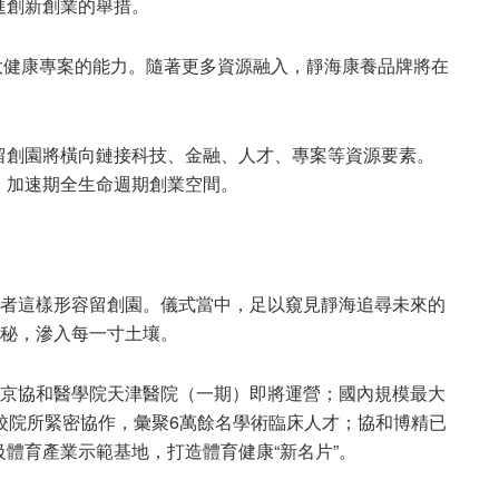
進創新創業的舉措。
接大健康專案的能力。隨著更多資源融入，靜海康養品牌將在
留創園將橫向鏈接科技、金融、人才、專案等資源要素。
、加速期全生命週期創業空間。
學者這樣形容留創園。儀式當中，足以窺見靜海追尋未來的
奧秘，滲入每一寸土壤。
北京協和醫學院天津醫院（一期）即將運營；國內規模最大
校院所緊密協作，彙聚6萬餘名學術臨床人才；協和博精已
體育產業示範基地，打造體育健康“新名片”。