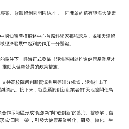
領域專案。緊跟留創園開園納才，一同開啟的還有靜海大健康
創中國知識產權服務中心首席科學家鄒強認為，協和天津留
區域經濟發展中起到的作用十分關鍵。
員的關注下，靜海正式發佈《靜海區關於推進健康產業產才
，推動大健康發展的政策措施。
、支持高校院所創新資源共用等細分領域，靜海推出了一
”等關鍵資訊。接下來，就是屬於創新創業者們“天地遼闊任鳥
合作示範區形成“促創新”與“敢創新”的藍海。據瞭解，留
形成“四園一帶”，引發大健康產業孵化、研發、轉化、生