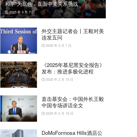
和平”为底色，直面中美关系挑战
2025 年 3 月 7 日
外交主题记者会丨王毅对美
连发五问
2025 年 3 月 7 日
《2025年慕尼黑安全报告》
发布：推进多极化进程
2025 年 2 月 15 日
直击慕安会：中国外长王毅
中国专场讲话全文
2025 年 2 月 15 日
DoMoFormosa Hills酒店公