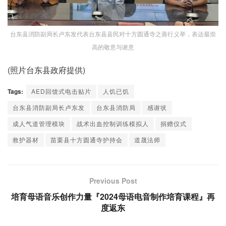
台东县消防副局长卢东发代表台东县县民对十方圆通寺之善行义举，表达最崇
高的敬意与谢意
(照片台东县政府提供)
Tags:
AED回馈式电击贴片
人饥已饥
台东县消防副局长卢东发
台东县消防局
感谢状
成人气道管理模块
战术出血控制训练模拟人
捐赠仪式
救护器材
苗栗县十方圆通寺护持会
道晟法师
Previous Post
培育母语音乐创作力量『2024母语电音制作培育课程』再
度返东