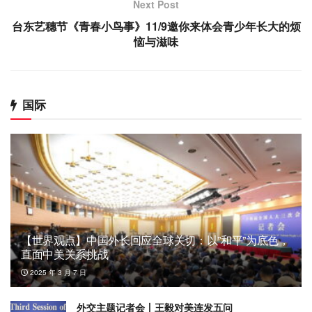
Next Post
台东艺穗节《青春小鸟事》11/9邀你来体会青少年长大的烦
恼与滋味
国际
【世界观点】中国外长回应全球关切：以”和平”为底色，
直面中美关系挑战
2025 年 3 月 7 日
外交主题记者会丨王毅对美连发五问