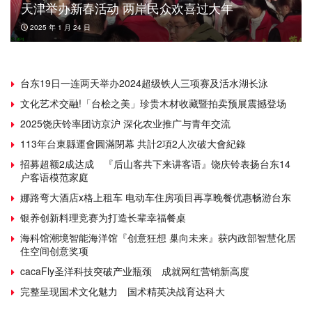
天津举办新春活动 两岸民众欢喜过大年
2025 年 1 月 24 日
台东19日一连两天举办2024超级铁人三项赛及活水湖长泳
文化艺术交融!「台桧之美」珍贵木材收藏暨拍卖预展震撼登场
2025饶庆铃率团访京沪 深化农业推广与青年交流
113年台東縣運會圓滿閉幕 共計2項2人次破大會紀錄
招募超额2成达成 『后山客共下来讲客语』饶庆铃表扬台东14
户客语模范家庭
娜路弯大酒店x格上租车 电动车住房项目再享晚餐优惠畅游台东
银养创新料理竞赛为打造长辈幸福餐桌
海科馆潮境智能海洋馆『创意狂想 巢向未来』获内政部智慧化居
住空间创意奖项
cacaFly圣洋科技突破产业瓶颈 成就网红营销新高度
完整呈现国术文化魅力 国术精英决战育达科大