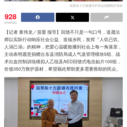
苗栗县十方圆通寺护持会捐赠救护器材
928
SHARES
【记者 黄伟龙／苗栗 报导】回馈不只是一句口号，道晟法
师以实际行动响应社会公益、造福乡民，发挥『人饥已饥、
人溺己溺』的精神，把爱心温暖散播到社会上每一角落里，
主动表明愿意捐赠台东县消防局成人气道管理模块5组、战
术出血控制训练模拟人乙组及AED回馈式电击贴片100组，
价值350万救护器材，希望藉此帮助更多需要救助的民众。