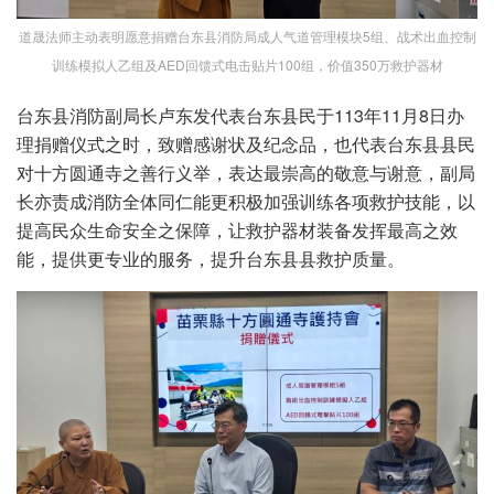
道晟法师主动表明愿意捐赠台东县消防局成人气道管理模块5组、战术出血控制
训练模拟人乙组及AED回馈式电击贴片100组，价值350万救护器材
台东县消防副局长卢东发代表台东县民于113年11月8日办
理捐赠仪式之时，致赠感谢状及纪念品，也代表台东县县民
对十方圆通寺之善行义举，表达最崇高的敬意与谢意，副局
长亦责成消防全体同仁能更积极加强训练各项救护技能，以
提高民众生命安全之保障，让救护器材装备发挥最高之效
能，提供更专业的服务，提升台东县县救护质量。