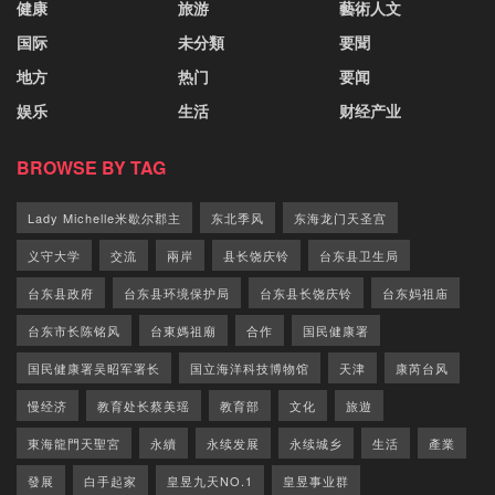
健康
旅游
藝術人文
国际
未分類
要聞
地方
热门
要闻
娱乐
生活
财经产业
BROWSE BY TAG
Lady Michelle米歇尔郡主
东北季风
东海龙门天圣宫
义守大学
交流
兩岸
县长饶庆铃
台东县卫生局
台东县政府
台东县环境保护局
台东县长饶庆铃
台东妈祖庙
台东市长陈铭风
台東媽祖廟
合作
国民健康署
国民健康署吴昭军署长
国立海洋科技博物馆
天津
康芮台风
慢经济
教育处长蔡美瑶
教育部
文化
旅遊
東海龍門天聖宮
永續
永续发展
永续城乡
生活
產業
發展
白手起家
皇昱九天NO.1
皇昱事业群