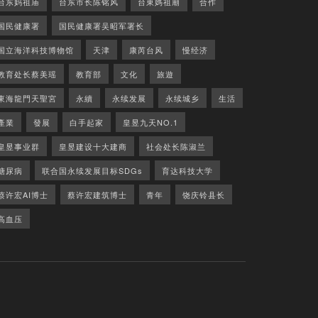
台东妈祖庙
台东市长陈铭风
台東媽祖廟
合作
国民健康署
国民健康署吴昭军署长
国立海洋科技博物馆
天津
康芮台风
慢经济
教育处长蔡美瑶
教育部
文化
旅遊
東海龍門天聖宮
永續
永续发展
永续城乡
生活
產業
發展
白手起家
皇昱九天NO.1
皇昱事业群
皇昱建设十大建商
社会处长陈淑兰
糖尿病
联合国永续发展目标SDGs
育达科技大学
蔡许宏AI博士
蔡许宏建筑博士
青年
饶庆铃县长
高血压