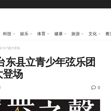
科技
娱乐
体育
健康
旅游
文化
教
12/7盛大登场
》台东县立青少年弦乐团
大登场
0
门