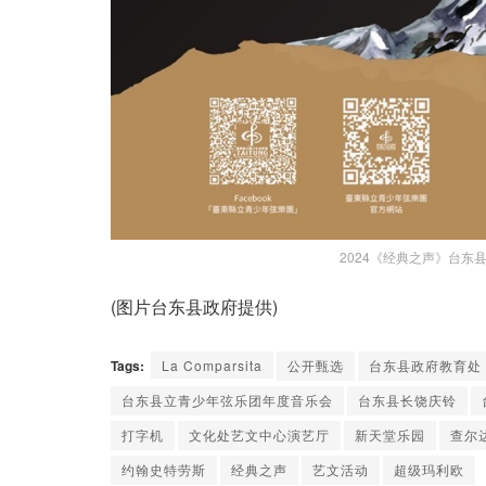
2024《经典之声》台
(图片台东县政府提供)
Tags:
La Comparsita
公开甄选
台东县政府教育处
台东县立青少年弦乐团年度音乐会
台东县长饶庆铃
打字机
文化处艺文中心演艺厅
新天堂乐园
查尔
约翰史特劳斯
经典之声
艺文活动
超级玛利欧