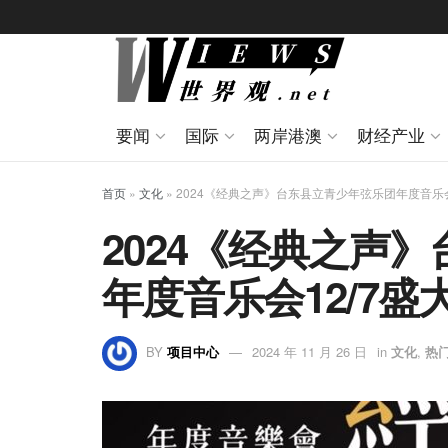
要闻
国际
两岸港澳
财经产业
首页
»
文化
»
2024《经典之声》台东县立青少年弦乐团年度音乐会
2024《经典之声
年度音乐会12/7盛
BY
项目中心
2024 年 11 月 26 日
in
文化
,
热