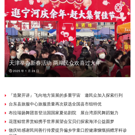
天津举办新春活动 两岸民众欢喜过大年
2025 年 1 月 24 日
『造聚开讲』飞向地方策展的多重宇宙 邀民众加入探索行列
台东县旅服中心旅服质量再次获选全国县市组特优
布拉瑞扬舞团首登法国国家夏佑剧院 展台湾原民舞蹈魅力
花莲鲸世界赏鲸携手世界展望会宝贝们探索海洋公益圆梦
饶庆铃感谢民间善行传爱提升偏乡学童口腔健康慷慨捐赠牙科诊