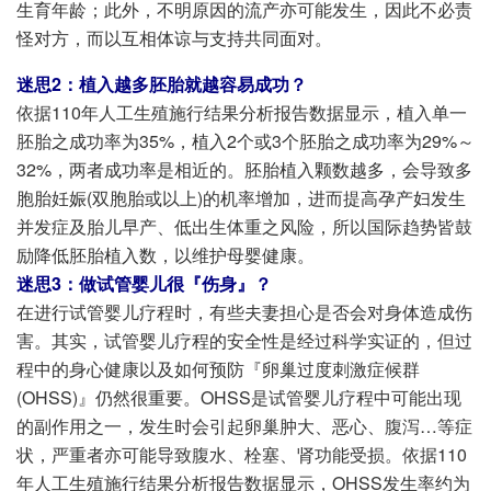
生育年龄；此外，不明原因的流产亦可能发生，因此不必责
怪对方，而以互相体谅与支持共同面对。
迷思2：植入越多胚胎就越容易成功？
依据110年人工生殖施行结果分析报告数据显示，植入单一
胚胎之成功率为35%，植入2个或3个胚胎之成功率为29%～
32%，两者成功率是相近的。胚胎植入颗数越多，会导致多
胞胎妊娠(双胞胎或以上)的机率增加，进而提高孕产妇发生
并发症及胎儿早产、低出生体重之风险，所以国际趋势皆鼓
励降低胚胎植入数，以维护母婴健康。
迷思3：做试管婴儿很『伤身』？
在进行试管婴儿疗程时，有些夫妻担心是否会对身体造成伤
害。其实，试管婴儿疗程的安全性是经过科学实证的，但过
程中的身心健康以及如何预防『卵巢过度刺激症候群
(OHSS)』仍然很重要。OHSS是试管婴儿疗程中可能出现
的副作用之一，发生时会引起卵巢肿大、恶心、腹泻…等症
状，严重者亦可能导致腹水、栓塞、肾功能受损。依据110
年人工生殖施行结果分析报告数据显示，OHSS发生率约为