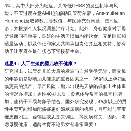
3%，其中大部分为轻症。为降低OHSS的发生机率与风
险，不应过度在意AMH(抗穆勒氏管荷尔蒙，Anti-mullerian
Hormone)及取卵数…等数值，与医师充分沟通、按时回
诊，并根据个人状况调整治疗计划。此外，身心健康对于母
婴健康同样重要，良好的生活习惯如均衡饮食、充足睡眠和
适量运动，以及伴侣和家人共同承担责任并互相支持，皆有
助于让家庭在最佳状态下迎接新生命。
迷思4：人工生殖的婴儿较不健康？
研究指出，试管婴儿长大后的发展与自然受孕无异，而父母
的年龄仍是影响胎儿健康的重要因素之一。35岁以上孕妇面
临更高的流产、早产风险，胎儿出现先天缺陷或低出生体重
的情况亦增加；男性40岁以后，染色体异常率的机率也增
加，使精子不易与卵子结合。国外研究发现，45岁以上的男
性生育可能增加配偶罹患妊娠糖尿病的机率，且可能与宝宝
罹患自闭症、躁郁症或思觉失调症…等疾病有关。因此，考
虑母婴健康，适龄生育不论男女都非常重要！