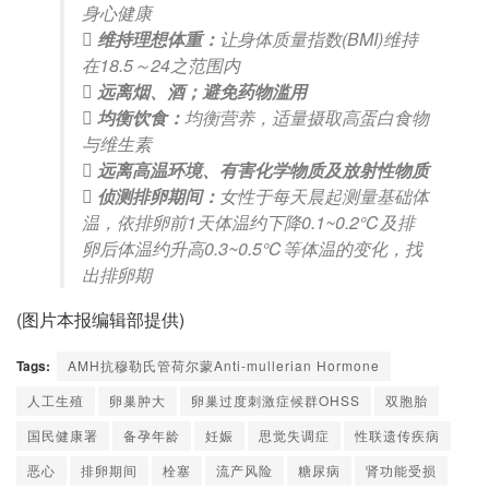
身心健康

维持理想体重：
让身体质量指数(BMI)维持
在18.5～24之范围内

远离烟、酒；避免药物滥用

均衡饮食：
均衡营养，适量摄取高蛋白食物
与维生素

远离高温环境、有害化学物质及放射性物质

侦测排卵期间：
女性于每天晨起测量基础体
温，依排卵前1天体温约下降0.1~0.2℃及排
卵后体温约升高0.3~0.5℃等体温的变化，找
出排卵期
(图片本报编辑部提供)
Tags:
AMH抗穆勒氏管荷尔蒙Anti-mullerian Hormone
人工生殖
卵巢肿大
卵巢过度刺激症候群OHSS
双胞胎
国民健康署
备孕年龄
妊娠
思觉失调症
性联遗传疾病
恶心
排卵期间
栓塞
流产风险
糖尿病
肾功能受损