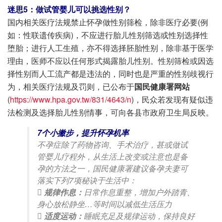
迷思5：做试管婴儿可以挑选性别？
国内相关医疗法规禁止怀孕做性别筛检，除非医疗必要(例
如：性联遗传疾病)，不应进行胎儿性别筛选或性别选择性
堕胎；进行人工生殖，亦不得选择胚胎性别，除非基于医学
理由，医师不应以任何形式揭露胎儿性别。性别筛检或因选
择性别而人工流产都是违法的，同时也是严重的性别歧视行
为，相关医疗法规及罚则，已公布于
国民健康署网站
(
https://www.hpa.gov.tw/831/4643/n
)，民众若发现有疑似违
法检测及选择胎儿性别情事，可向各县市政府卫生局反映。
7个小撇步，提升怀孕机率
不孕症除了药物咨询、手术治疗，甚或做试
管婴儿疗程外，从生活上改变或注意也是备
孕的方法之一，国民健康署建议备孕夫妻可
落实下列7项秘诀于生活中：

规律作息：
日常作息重整，增加户外踏青、
身心放松静坐…等时间以减低生活压力

适度运动：
睡眠充足及规律运动，保持良好