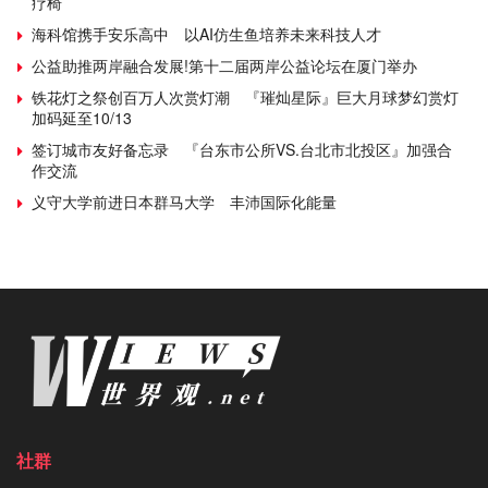
疗椅
海科馆携手安乐高中 以AI仿生鱼培养未来科技人才
公益助推两岸融合发展!第十二届两岸公益论坛在厦门举办
铁花灯之祭创百万人次赏灯潮 『璀灿星际』巨大月球梦幻赏灯
加码延至10/13
签订城市友好备忘录 『台东市公所VS.台北市北投区』加强合
作交流
义守大学前进日本群马大学 丰沛国际化能量
社群