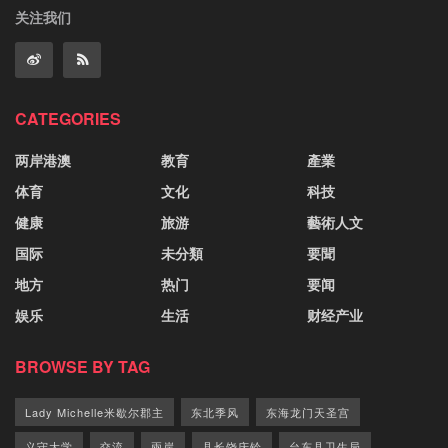
关注我们
CATEGORIES
两岸港澳
教育
產業
体育
文化
科技
健康
旅游
藝術人文
国际
未分類
要聞
地方
热门
要闻
娱乐
生活
财经产业
BROWSE BY TAG
Lady Michelle米歇尔郡主
东北季风
东海龙门天圣宫
义守大学
交流
兩岸
县长饶庆铃
台东县卫生局