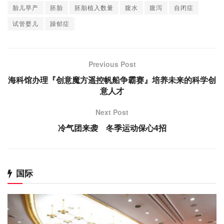
胎儿早产
胚胎
胚胎植入数量
腹水
腹泻
自闭症
试管婴儿
躁郁症
Previous Post
海科馆办理『创意魔方遥控帆船争霸赛』培养未来的科学创
意人才
Next Post
冷气团来袭 冬季运动保心4招
国际