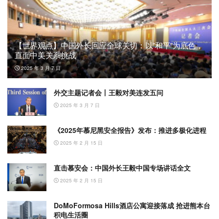
【世界观点】中国外长回应全球关切：以”和平”为底色，
直面中美关系挑战
2025 年 3 月 7 日
外交主题记者会丨王毅对美连发五问
2025 年 3 月 7 日
《2025年慕尼黑安全报告》发布：推进多极化进程
2025 年 2 月 15 日
直击慕安会：中国外长王毅中国专场讲话全文
2025 年 2 月 15 日
DoMoFormosa Hills酒店公寓迎接落成 抢进熊本台
积电生活圈