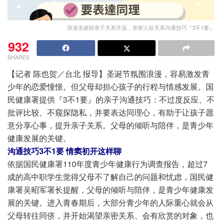
浪漫圣诞助亲子关系升温，亲密人际关系沟通技巧『3不1要』
932
SHARES
【记者 陈也贺／台北 报导】圣诞节氛围浪漫，容易激发青
少年的恋爱憧憬。但父母却担心孩子的行程与情感发展。国
民健康署提供『3不1要』的亲子沟通技巧：不过度反应、不
批评比较、不窥探隐私，并要表达同理心，有助于让孩子愿
意分享心事，提升亲子关系。父母的倾听与陪伴，是青少年
健康发展的关键。
沟通技巧3不1要 情窦初开这样聊
依据国民健康署110年度青少年健康行为调查报告，超过7
成的高中职学生觉得父母不了解自己的问题和忧虑，国民健
康署吴昭军署长提醒，父母的倾听与陪伴，是青少年健康发
展的关键。进入青春期后，大部分青少年的人际重心就会从
父母转往同侪，并开始渴望亲密关系、会有欣赏的对象，也