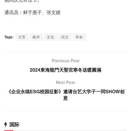
通讯员：鲜于惠子、张文婧
Tags:
元宵
兩岸
文化
武汉
革命
Previous Post
2024東海龍門天聖宮寒冬送暖圓滿
Next Post
《企业永续ESG校园征影》邀请台艺大学子一同SHOW创
意
国际