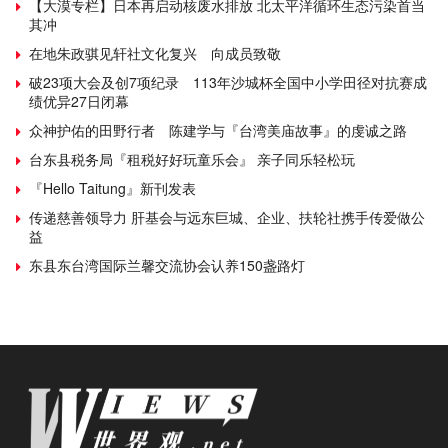
【大漠专栏】日本再启动核废水排放 北太平洋循环生态污染首当
其冲
在地朱政骐见轩社文化复兴 向成员致敬
破23项大会及创7项纪录 113年沙城杯全国中小学田径对抗赛成
绩优异27日闭幕
众神护佑的田野行者 陈建学与『台湾美庙故事』的虔诚之路
台东县税务局『租税好好玩童乐会』 亲子同乐轻松玩
『Hello Taitung』新刊发表
传递慈善领导力 肝基会与远东巨城、企业、扶轮社携手传爱做公
益
东县东台湾国际兰馨交流协会认养150盏路灯