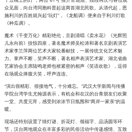
众见面，向台湾同胞科普起这两首湖北民歌。从清代起，恩
施利川的百姓就兴起“玩灯”，《龙船调》便来自于利川灯歌
《种瓜调》。
魔术《千变万化》精彩绝伦，京剧清唱《卖水花》《光辉照
儿永向前》技惊四座，著名魔术师吴松涛和著名京剧表演艺
术家李兰萍两位艺术大家轮番献技，一展传统文化艺术魅
力。掌声不断，笑声不断，著名相声表演艺术家、湖北省曲
艺家协会主席陆鸣老师包袱紧密的相声《笑语欢歌》，逗得
在场观众捧腹大笑，呼声连连。
“演出很精彩、很接地气，十分难忘。”武汉大学新闻与传播
学院台湾学生尤翰源表示，有机会和在汉的台青朋友们欢聚
一堂、共度元宵，感受到浓浓节日氛围和“两岸一家亲”的温
暖。
现场还特别设置了猜灯谜、折花灯、领福字、品汤圆等环
节，汉台两地观众在丰富多彩的民俗活动中传递感情、互致