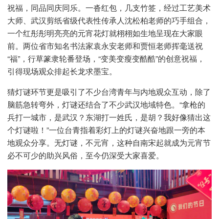
祝福，同品同庆同乐。一沓红包，几支竹签，经过工艺美术
大师、武汉剪纸省级代表性传承人沈松柏老师的巧手组合，
一个红彤彤明亮亮的元宵花灯就栩栩如生地呈现在大家眼
前。两位省市知名书法家袁永安老师和贾恒老师挥毫送祝
“福”，行草篆隶轮番登场，“变美变瘦变酷酷”的创意祝福，
引得现场观众排起长龙求墨宝。
猜灯谜环节更是吸引了不少台湾青年与内地观众互动，除了
脑筋急转弯外，灯谜还结合了不少武汉地域特色。“拿枪的
兵打一城市，是武汉？东湖打一姓氏，是胡？我好像猜出这
个灯谜啦！”一位台青指着彩灯上的灯谜兴奋地跟一旁的本
地观众分享。无灯谜，不元宵，这种自南宋起就成为元宵节
必不可少的助兴风俗，至今仍深受大家喜爱。