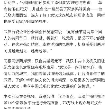
活动中，台湾同胞们还参观了原创展览“理想与忠贞——革
命伉俪在武汉”，并赴台北一路品尝了家乡风味美食——台
式烧肉团圆饭，深入了解了武汉这座城市的历史底蕴，同时
也感受到家乡团圆的氛围。
武汉台资企业协会副会长吴志荣说：“元宵佳节是两岸中国
人的共同节日，猜灯谜、折花灯、吃元宵，是必不可少的活
动。在这种张灯结彩、幸福洋溢的氛围中，切身感受到两岸
同胞越走越近、越走越亲。”
同根同源两岸亲，汉台共聚闹元宵！武汉中共中央机关旧址
纪念馆馆长袁亚妮在现场表示，“武汉是一座开放包容、热
情活力的城市，我们希望以博物馆为载体，让台湾青年了解
武汉、了解中华民族文化的博大精深，欢迎更多的台湾同胞
融入武汉，共享中国式现代化武汉发展的广阔机遇。”
本次活动在央视频、京彩台湾、汉台看点、武汉广播电视台
等14个新媒体平台进行全程直播，73万线上观众与武汉台
胞同庆元宵佳节。