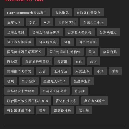
Lady Michelle米歇尔郡主
东北季风
东海龙门天圣宫
义守大学
交流
兩岸
县长饶庆铃
台东县卫生局
台东县政府
台东县环境保护局
台东县长饶庆铃
台东妈祖庙
台东市长陈铭风
台東媽祖廟
合作
国民健康署
国民健康署吴昭军署长
国立海洋科技博物馆
天津
康芮台风
慢经济
教育处长蔡美瑶
教育部
文化
旅遊
東海龍門天聖宮
永續
永续发展
永续城乡
生活
產業
發展
白手起家
皇昱九天NO.1
皇昱事业群
皇昱建设十大建商
社会处长陈淑兰
糖尿病
联合国永续发展目标SDGs
育达科技大学
蔡许宏AI博士
蔡许宏建筑博士
青年
饶庆铃县长
高血压