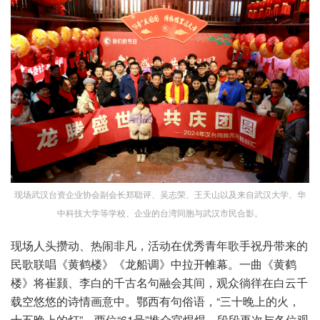
现场武汉台资企业协会副会长郑聪评、吴志荣、王天山以及来自武汉大学、华
中科技大学等学校、企业的台湾同胞与武汉市民合影。
现场人头攒动、热闹非凡，活动在优秀青年歌手祝丹带来的
民歌联唱《黄鹤楼》《龙船调》中拉开帷幕。一曲《黄鹤
楼》将崔颢、李白的千古名句融会其间，观众徜徉在白云千
载空悠悠的诗情画意中。鄂西有句俗语，“三十晚上的火，
十五晚上的灯”，两位“61号”推介官焜焜、段段再次与各位观