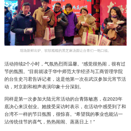
现场新鲜出炉、软软糯糯的黑芝麻汤圆让台青们一饱口福。
活动持续2个小时，气氛热烈而温馨。“感觉很热闹，很有过
节的氛围。”目前就读于华中师范大学经济与工商管理学院
的台生史习君告诉记者，这是他第一次在武汉参加元宵节活
动，对京剧和相声表演印象十分深刻。
同样是第一次参加大陆元宵活动的台青陈敏惠，在2023年
底决心来汉创业。她接受采访时表示，在活动中感受到了和
台湾不一样的节日氛围，很惊喜。“希望我的事业也能沾一
沾传统佳节的喜气，热热闹闹、蒸蒸日上！”