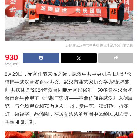
台胞在武汉中共中央机关旧址纪念馆门前合影
930
SHARES
2月23日，元宵佳节来临之际，武汉中共中央机关旧址纪念
馆携手武汉台资企业协会、武汉市曲艺家协会举办“龙腾盛
世 共庆团圆”2024年汉台同胞元宵民俗汇。50多名在汉台胞
台青台生参观了《理想与忠贞——革命伉俪在武汉》原创展
览，与全场观众和73万网友一起，赏曲艺、猜灯谜、折花
灯、领福字、品汤圆，在暖意浓浓的氛围中体验民风民情，
共享团圆时刻。