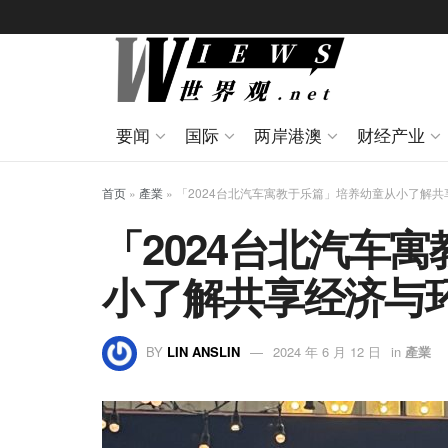
要闻
国际
两岸港澳
财经产业
首页
»
產業
»
「2024台北汽车寓教于乐篇」培养幼童从小了解
「2024台北汽车
小了解共享经济与
BY
LIN ANSLIN
2024 年 6 月 12 日
in
產業