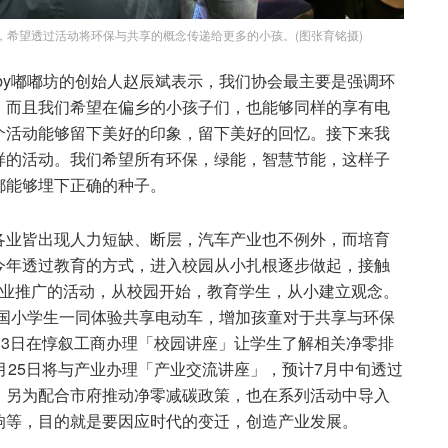
示，希望透过活动将环保与共享的概念传递给更多的小孩。(图张育铭摄)
by嘟嘟坊的创始人赵辰斌表示，我们协会最主要是强调环
。而且我们希望在偏乡的小孩子们，也能够同样的享有电
个活动能够留下美好的印象，留下美好的回忆。接下来我
样的活动。我们希望所有环保，绿能，智慧节能，这样子
都能够埋下正确的种子。
各业皆出现人力短缺、断层，汽车产业也不例外，而培育
今年透过教育的方式，进入校园从小扎根逐步做起，接触
产业推广的活动，从校园开始，教育学生，从小建立观念。
湖田国小学生一同体验共享电动车，增加孩童对于共享与环保
13日在惇叙工商办理「校园讲座」让学生了解相关净零排
月25日将与产业办理「产业交流讲座」，预计7月中旬透过
。另为配合市府推动净零减碳政策，也在系列活动中导入
响等，目的就是要因应时代的变迁，创造产业发展。