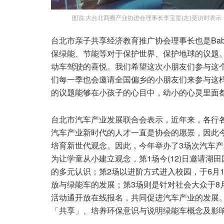
图说:大台北商圈产业协进会理事长李宝星(左)受访时表
台北市亲子共享经济教育推广协会理事长也是Ba
保绿能、节能等对于保护世界、保护地球的议题
动车驾驶的喜悦。我们希望这次小朋友们参与这
们每一季也会邀请全国偏乡的小朋友们来参与这
的议题能够在小孩子的心目中，幼小的心灵里面
台北市汽车产业发展联合会表示，近年来，各行
汽车产业新时代的人才一直是协会的愿景，因此
培育新世代观念。因此，今年举办了3场次汽车
为让学童从小建立观念，第1场今(12)日邀请
的多元认识；第2场以进阶方式进入校园，于6月
放与绿能车的发展；第3场则是针对社会大众于8
活动通开放在线报名，共同促进汽车产业的发展
「共享」、培养环保意识与说明绿能车概念及影