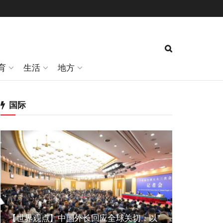
育
生活
地方
国际
【世界观点】中国外长回应全球关切：以”