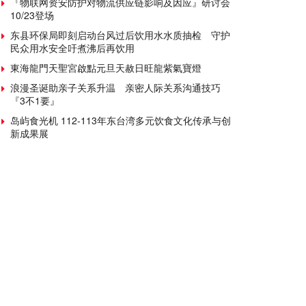
『物联网资安防护对物流供应链影响及因应』研讨会
10/23登场
东县环保局即刻启动台风过后饮用水水质抽检 守护
民众用水安全吁煮沸后再饮用
東海龍門天聖宮啟點元旦天赦日旺龍紫氣寶燈
浪漫圣诞助亲子关系升温 亲密人际关系沟通技巧
『3不1要』
岛屿食光机 112-113年东台湾多元饮食文化传承与创
新成果展