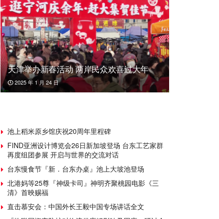
天津举办新春活动 两岸民众欢喜过大年
2025 年 1 月 24 日
池上稻米原乡馆庆祝20周年里程碑
FIND亚洲设计博览会26日新加坡登场 台东工艺家群
再度组团参展 开启与世界的交流对话
台东慢食节『新．台东办桌』池上大坡池登场
北港妈等25尊『神级卡司』神明齐聚桃园电影《三
清》首映赐福
直击慕安会：中国外长王毅中国专场讲话全文