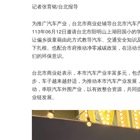
记者张育铭/台北报导
为推广汽车产业，台北市商业处辅导台北市汽车产
113年06月12日邀请台北市阳明山上湖田国小的
让偏乡孩童藉由此方式教导汽车、交通安全知识
下扎根。也配合市府推动净零减碳政策，在活动
们的环保意识。
台北市商业处表示，本市汽车产业丰富多元，包
步，车子越来越舒适，为推动本市汽车产业发展
动，串联汽车外围产业，以有效整合资源，共同
业链发展。