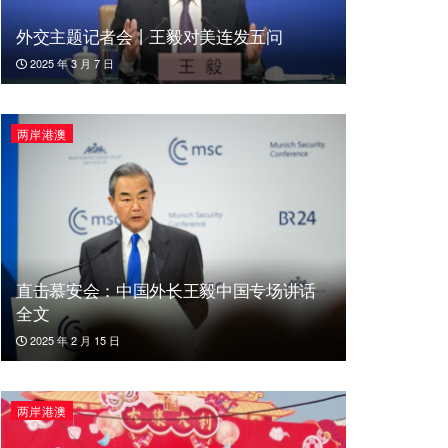
外交主题记者会丨王毅对美连发五问
2025 年 3 月 7 日
两岸港澳
直击慕安会：中国外长王毅中国专场讲话
全文
2025 年 2 月 15 日
两岸港澳