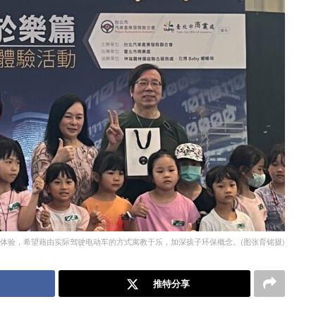
来体验，希望藉由实际驾驶电动车的方式寓教于乐，加深孩子环保概念。(图张育铭摄)
推特分享