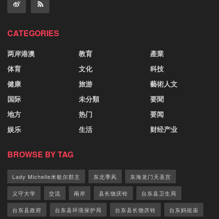
CATEGORIES
两岸港澳
教育
產業
体育
文化
科技
健康
旅游
藝術人文
国际
未分類
要聞
地方
热门
要闻
娱乐
生活
财经产业
BROWSE BY TAG
Lady Michelle米歇尔郡主
东北季风
东海龙门天圣宫
义守大学
交流
兩岸
县长饶庆铃
台东县卫生局
台东县政府
台东县环境保护局
台东县长饶庆铃
台东妈祖庙