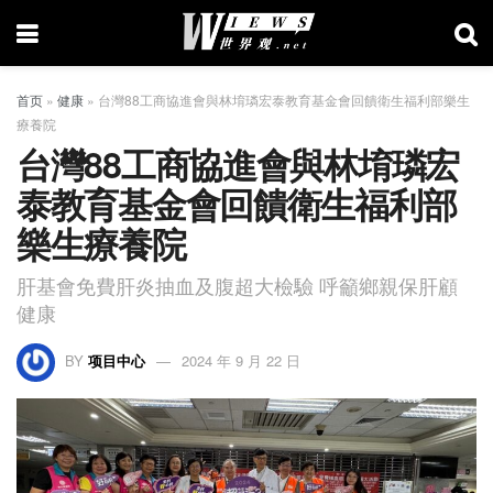
首页
»
健康
»
台灣88工商協進會與林堉璘宏泰教育基金會回饋衛生福利部樂生
療養院
台灣88工商協進會與林堉璘宏
泰教育基金會回饋衛生福利部
樂生療養院
肝基會免費肝炎抽血及腹超大檢驗 呼籲鄉親保肝顧
健康
BY
项目中心
2024 年 9 月 22 日