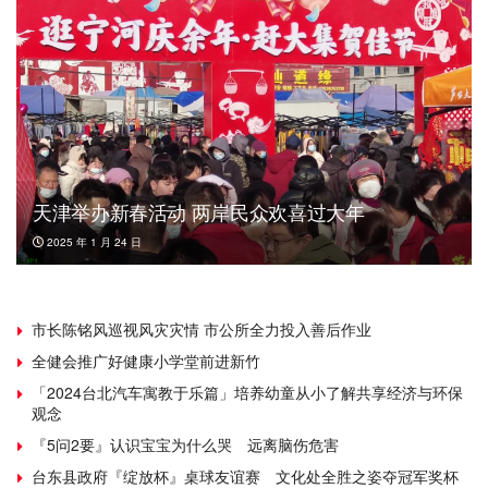
天津举办新春活动 两岸民众欢喜过大年
2025 年 1 月 24 日
市长陈铭风巡视风灾灾情 市公所全力投入善后作业
全健会推广好健康小学堂前进新竹
「2024台北汽车寓教于乐篇」培养幼童从小了解共享经济与环保
观念
『5问2要』认识宝宝为什么哭 远离脑伤危害
台东县政府『绽放杯』桌球友谊赛 文化处全胜之姿夺冠军奖杯