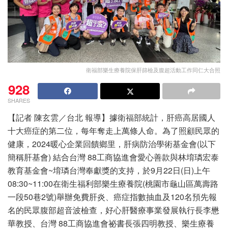
衛福部樂生療養院保肝篩檢及腹超活動工作同仁大合照
928
SHARES
【記者 陳玄雲／台北 報導】據衛福部統計，肝癌高居國人
十大癌症的第二位，每年奪走上萬條人命。為了照顧民眾的
健康，2024暖心企業回饋鄉里，肝病防治學術基金會(以下
簡稱肝基會) 結合台灣 88工商協進會愛心善款與林堉璘宏泰
教育基金會~堉璘台灣奉獻獎的支持，於9月22日(日)上午
08:30~11:00在衛生福利部樂生療養院(桃園市龜山區萬壽路
一段50巷2號)舉辦免費肝炎、癌症指數抽血及120名預先報
名的民眾腹部超音波檢查，好心肝醫療事業發展執行長李懋
華教授、台灣 88工商協進會祕書長張四明教授、樂生療養