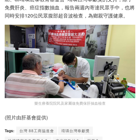
免費肝炎、癌症指數抽血，報告兩週內寄達民眾手中，也將
同時安排120位民眾腹部超音波檢查，為鄉親守護健康。
樂生療養院院民及家屬做免費保肝抽血檢查
(照片由肝基會提供)
Tags:
台灣 88工商協進會
堉璘台灣奉獻獎