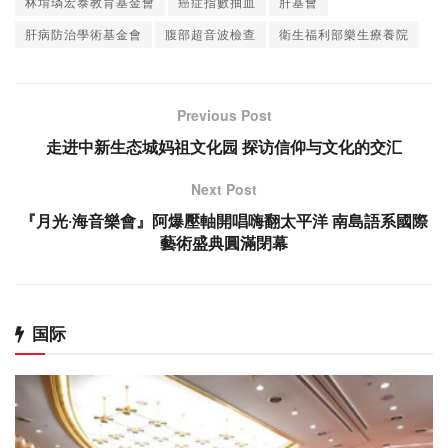
林堉璘宏泰教育基金會
癌症指數抽血
肝基會
肝病防治學術基金會
腹部超音波檢查
衛生福利部樂生療養院
Previous Post
走进中新生态城妈祖文化园 探访信仰与文化的交汇
Next Post
『月光‧海音樂會』阿爆壓軸開唱嗨翻太平洋 南島語系國際
藝術盛典圓滿閉幕
国际