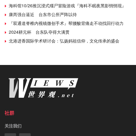
海科馆10/26推沉浸式殭尸冒险游戏『海科不眠夜黑影悄悄现』
康芮强台逼近 台东市公所严阵以待
『双通道脊椎内视镜微创手术』帮腰酸背痛走不动找回行动力
2024耕元杯 台东队夺得大满贯
北港进香国际学术研讨会：弘扬妈祖信仰，文化传承的盛会
社群
关注我们