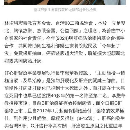
衛福部樂生療養院院民做腹部超音波檢查
林堉璘宏泰教育基金會、台灣88工商協進會，本於「立足雙
北、胸懷故鄉、放眼全國、公益回饋」之理念，為善盡中小
企業家的社會責任，今年(2024)與肝病防治學術基金會攜手
合作，共同贊助衛生福利部樂生療養院院民及「今年超了
沒」免費保肝抽血、癌篩暨腹超大活動，盼能擴大照顧新北
鄉親共同防治肝病。
好心肝醫療事業發展執行長李懋華教授說，「主動篩檢→積
極追蹤→及早治療」是預防肝硬化及肝癌的關鍵三部曲。目
前慢性肝病及肝硬化已掉到十大死因之外，而肝癌在十大癌
症死因中也早已從盤踞40多年的第一名降至第二名。李懋華
教授接著說，目前B肝治療能有效控制病情，而全口服C肝
藥物上市，且自2017年1月起健保開始給付，藥物的效果極
佳、副作用少且輕微、療程又很短（8-12週）。肝癌的發生
與台灣B肝、C肝盛行率高有關，肝癌發生原因之比重隨年