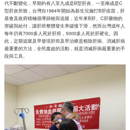
代不斷變化，早期約有八至九成是B型肝炎、一至兩成是C
型肝炎所致，台灣自1984年開始為新生兒施打B肝疫苗，肝
基會及政府積極倡導篩檢與追蹤，近年來B肝、C肝藥物的
突破與給付，讓肝癌整體發生率緩慢下滑，然而台灣成年人
每年仍有7000多人死於肝癌，5000多人死於肝硬化。因
此，定期追蹤及早發現肝癌及早治療是根除肝病、消滅肝病
最重要的方法，全民腹超的活動，就是消滅肝病最重要的手
段與工具。