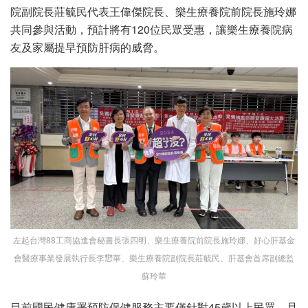
院副院長莊毓民代表王偉傑院長、樂生療養院前院長施玲娜
共同參與活動，預計將有120位民眾受惠，讓樂生療養院病
友及家屬提早預防肝病的威脅。
左起台灣88工商協進會秘書長張四明、樂生療養院前院長施玲娜、好心肝基金
會醫療事業發展執行長李𢡟華、樂生療養院副院長莊毓民、肝基會首席副總監
蘇玲華
目前國民健康署預防保健服務主要僅針對45歲以上民眾，且