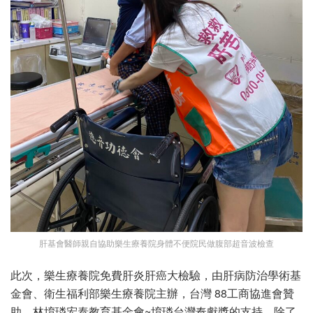
肝基會醫師親自協助樂生療養院身體不便院民做腹部超音波檢查
此次，樂生療養院免費肝炎肝癌大檢驗，由肝病防治學術基
金會、衛生福利部樂生療養院主辦，台灣 88工商協進會贊
助、林堉璘宏泰教育基金會~堉璘台灣奉獻獎的支持，除了