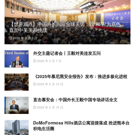
【世界观点】中国外长回应全球关切：以”和平”为底色，
直面中美关系挑战
2025 年 3 月 7 日
外交主题记者会丨王毅对美连发五问
2025 年 3 月 7 日
《2025年慕尼黑安全报告》发布：推进多极化进程
2025 年 2 月 15 日
直击慕安会：中国外长王毅中国专场讲话全文
2025 年 2 月 15 日
DoMoFormosa Hills酒店公寓迎接落成 抢进熊本台
积电生活圈